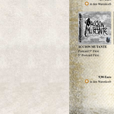
in den Warenkorb
ACCION MUTANTE
Postcard 5" Flexi
5" Postcard Flexi
9,90
Euro
in den Warenkorb