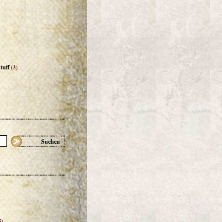
tuff
(3)
Suchen
5)