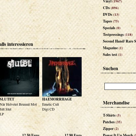
Vinyl
(1967)
CDs
(896)
DVDs
(13)
Tapes
(75)
Specials
(0)
Testpressings
(118)
Second Hand/ Rare S
lls interessieren
Magazine
(1)
Sales test
(1)
Suchen
SLUTET
HAEMORRHAGE
Merchandise
När Helvetet Brunnit Mot
Emetic Cult
Sitt Slut
Digi CD
LP
T-Shirts
(5)
Patches
(35)
Zipper
(2)
12,50
Euro
12,90
Euro
Power It Up Merch
(