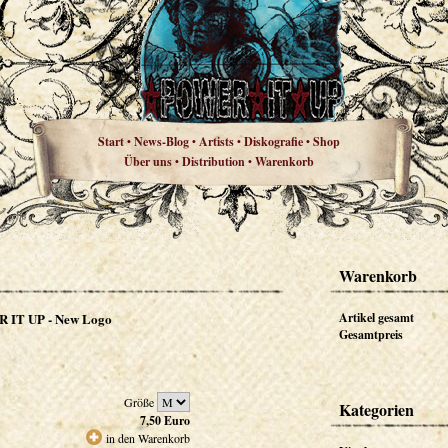
Start
News-Blog
Artists
Diskografie
Shop
•
•
•
•
Über uns
Distribution
Warenkorb
•
•
Warenkorb
 IT UP - New Logo
Artikel gesamt
Gesamtpreis
Größe
Kategorien
7,50
Euro
in den Warenkorb