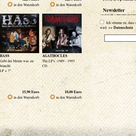
in den Warenkorb
in den Warenkorb
Newsletter
Ich stimme zu, dass
wird.
>> Datenschutz
HASS
AGATHOCLES
Gebt der Meute was sie
The LP's -1989 - 1993
braucht
CD
LP + 7"
15,90
Euro
10,00
Euro
in den Warenkorb
in den Warenkorb