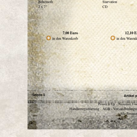
Behemoth
Starvation
2 x 7"
CD
7,00
Euro
12,10
E
in den Warenkorb
in den Waren
Seiten
1
Artikel 
Power It Up - Nummer 1 in
Händlerregistrierung
AGB
Versandbedingu
-
-
Alle Preise 