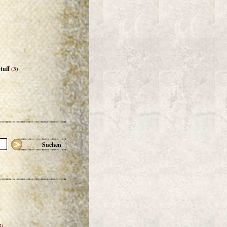
tuff
(3)
Suchen
5)