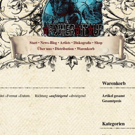
Start
News-Blog
Artists
Diskografie
Shop
•
•
•
•
Über uns
Distribution
Warenkorb
•
•
Warenkorb
itel
»Format
»Datum
Richtung
»aufsteigend
»absteigend
Artikel gesamt
Gesamtpreis
Kategorien