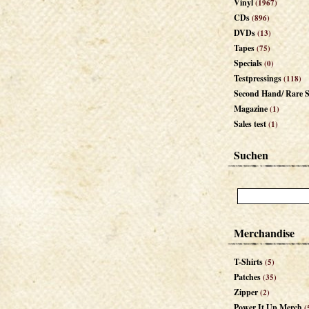
Vinyl
(1967)
CDs
(896)
DVDs
(13)
Tapes
(75)
Specials
(0)
Testpressings
(118)
Second Hand/ Rare S
Magazine
(1)
Sales test
(1)
Suchen
Merchandise
T-Shirts
(5)
Patches
(35)
Zipper
(2)
Power It Up Merch
(