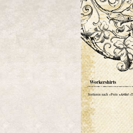
Workershirts
Sortieren nach
»Preis
»Artist
»T