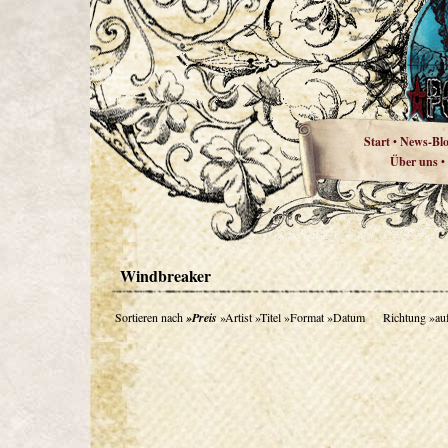
Start
News-Bl
•
Über uns
•
Windbreaker
Sortieren nach
»Preis
»Artist
»Titel
»Format
»Datum
Richtung
»au