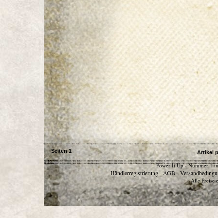
Seiten
1
Artikel 
Power It Up - Nummer 1 in
Händlerregistrierung
AGB
Versandbedingu
-
-
Alle Preise 