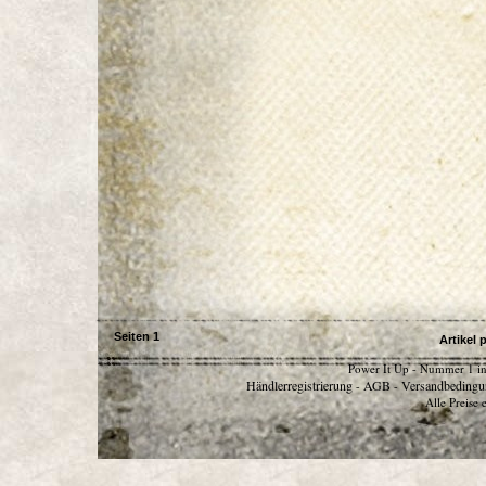
Seiten
1
Artikel 
Power It Up - Nummer 1 in
Händlerregistrierung
AGB
Versandbedingu
-
-
Alle Preise 