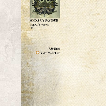
WHO'S MY SAVIOUR
Wall Of Sickness
LP
7,50
Euro
in den Warenkorb