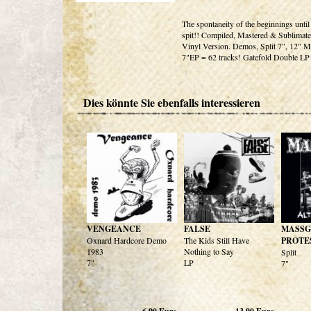
The spontaneity of the beginnings until 
spit!! Compiled, Mastered & Sublimate
Vinyl Version. Demos, Split 7", 12" Ma
7"EP = 62 tracks! Gatefold Double LP 
Dies könnte Sie ebenfalls interessieren
VENGEANCE
FALSE
MASSG
Oxnard Hardcore Demo
The Kids Still Have
PROTE
1983
Nothing to Say
Split
7"
LP
7"