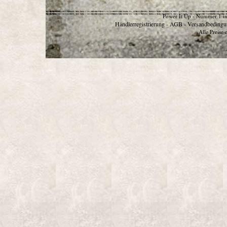
Power It Up - Nummer 1 in
Händlerregistrierung
AGB
Versandbedingu
-
-
Alle Preise 