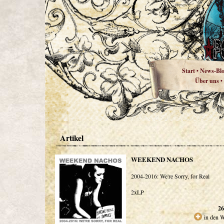
Start
News-Bl
•
Über uns
•
Artikel
WEEKEND NACHOS
2004-2016: We're Sorry, for Real
2xLP
26
in den 