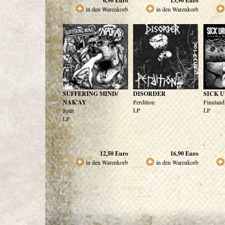
6,90
Euro
13,90
Euro
in den Warenkorb
in den Warenkorb
SUFFERING MIND/
DISORDER
SICK 
NAK'AY
Perdition
Finnlan
LP
LP
Split
LP
12,50
Euro
16,90
Euro
in den Warenkorb
in den Warenkorb