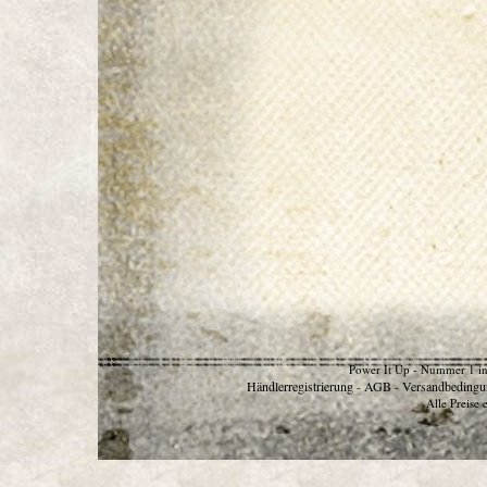
Power It Up - Nummer 1 in
Händlerregistrierung
AGB
Versandbedingu
-
-
Alle Preise 