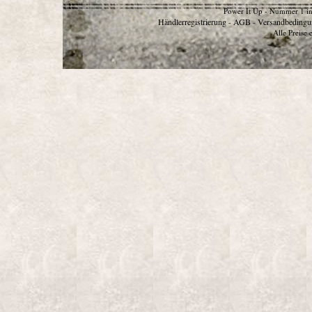
Power It Up - Nummer 1 in
Händlerregistrierung
AGB
Versandbedingu
-
-
Alle Preise 