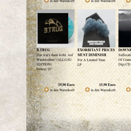
in den Warenkorb
in den Warenkorb
B.TRUG
EXORBITANT PRICES
DOWNF
Das war's dann wohl. Auf
MUST DIMINISH
Suffocat
Wiedersehen! (ALLGÄU
Of Cran
For A Limited Time
EDITION)
Digi CD
LP
Deluxe 10"
19,90
Euro
15,90
Euro
in den Warenkorb
in den Warenkorb