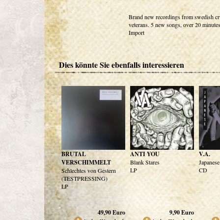
Brand new recordings from swedish cr
veterans. 5 new songs, over 20 minutes
Import
Dies könnte Sie ebenfalls interessieren
BRUTAL
ANTI YOU
V.A.
VERSCHIMMELT
Blank Stares
Japanese
LP
CD
Schlechtes von Gestern
(TESTPRESSING)
LP
49,90
Euro
9,90
Euro