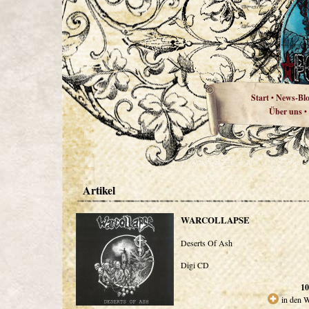
Start
News-Bl
•
Über uns
•
Artikel
WARCOLLAPSE
Deserts Of Ash
Digi CD
10
in den 