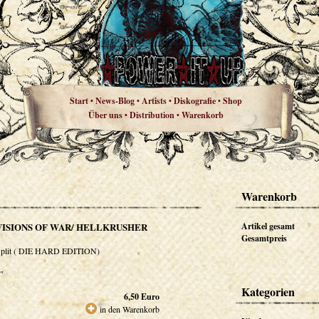
Start
News-Blog
Artists
Diskografie
Shop
•
•
•
•
Über uns
Distribution
Warenkorb
•
•
Warenkorb
VISIONS OF WAR/ HELLKRUSHER
Artikel gesamt
Gesamtpreis
plit ( DIE HARD EDITION)
"
Kategorien
6,50
Euro
in den Warenkorb