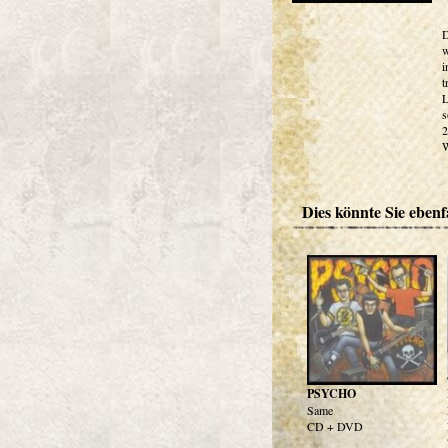
D
w
i
t
L
s
2
W
Dies könnte Sie ebenfa
PSYCHO
Same
CD + DVD