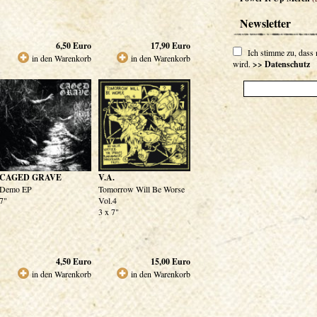
Newsletter
6,50
Euro
17,90
Euro
Ich stimme zu, dass
in den Warenkorb
in den Warenkorb
wird.
>> Datenschutz
CAGED GRAVE
V.A.
Demo EP
Tomorrow Will Be Worse
7"
Vol.4
3 x 7"
4,50
Euro
15,00
Euro
in den Warenkorb
in den Warenkorb