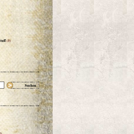
tuff
(3)
Suchen
5)