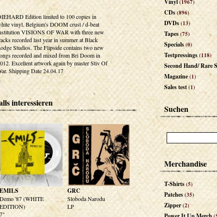
Vinyl
(1967)
CDs
(896)
IEHARD Edition limited to 100 copies in
DVDs
(13)
hite vinyl. Belgium's DOOM crust / d-beat
nstitution VISIONS OF WAR with three new
Tapes
(75)
racks recorded last year in summer at Black
Specials
(0)
odge Studios. The Flipside contains two new
Testpressings
ongs recorded and mixed from Bri Doom in
(118)
012. Excellent artwork again by master Stiv Of
Second Hand/ Rare S
ar. Shipping Date 24.04.17
Magazine
(1)
Sales test
(1)
lls interessieren
Suchen
Merchandise
T-Shirts
(5)
EMILS
GRC
Patches
(35)
Demo '87 (WHITE
Sloboda Narodu
Zipper
(2)
EDITION)
LP
7"
Power It Up Merch
(