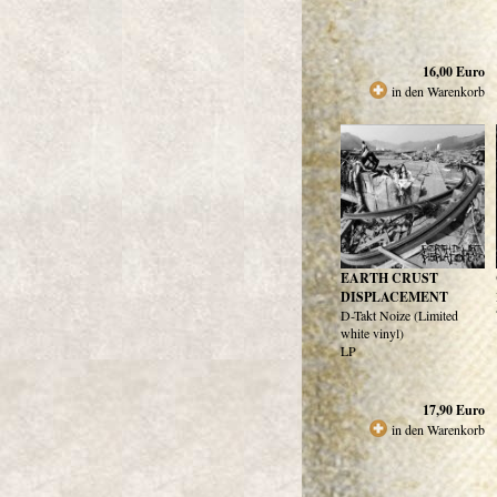
16,00
Euro
in den Warenkorb
EARTH CRUST
DISPLACEMENT
D-Takt Noize (Limited
white vinyl)
LP
17,90
Euro
in den Warenkorb