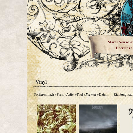
Start
News-Bl
•
Über uns
•
Vinyl
Sortieren nach
»Preis
»Artist
»Titel
»Format
»Datum
Richtung
»au