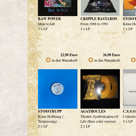
RAW POWER
CRIPPLE BASTARDS
STOSS
Mine to kill
From 1988 to 1991
Keine H
2 x LP
2 x LP
2 x LP
22,90
Euro
26,90
Euro
in den Warenkorb
in den Warenkorb
STOSSTRUPP
AGATHOCLES
C.S.S.O
Keine Hoffnung (
Theatric Symbolisation Of
Collecti
Testpressing)
Life (Beer color version)
2 x LP
2 x LP
2 x LP