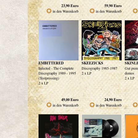
23,90
Euro
59,90
Euro
in den Warenkorb
in den Warenkorb
EMBITTERED
SKEEZICKS
SKINL
Infected - The Complete
Discography 1985-1987
Gut pump
Discography 1989 - 1995
2 x LP
demos
(Testpressing)
2 x LP
2 x LP
49,00
Euro
24,90
Euro
in den Warenkorb
in den Warenkorb