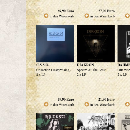
69,90
Euro
27,90
Euro
in den Warenkorb
in den Warenkorb
C.S.S.O.
DIAKRON
DAHM
Collection (Testpressing)
Spectre At The Feast
Our Wors
2 x LP
2 x LP
2 x LP
59,90
Euro
21,90
Euro
in den Warenkorb
in den Warenkorb