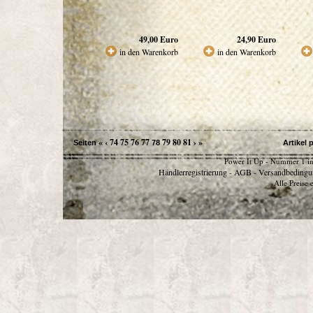
49,00
Euro
24,90
Euro
in den Warenkorb
in den Warenkorb
«
‹
74
75
76
77
79
80
81
›
»
Seiten
78
Artikel 
Power It Up - Nummer 1 in
Händlerregistrierung
AGB
Versandbedingu
-
-
Alle Preise 