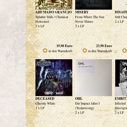
AHUMADO GRANUJO
MISERY
DISAF
Splatter Tekk / Chemical
From Where The Sun
Still Cha
Holocaust
Never Shines
2 x LP
2 x LP
2 x LP
19,90
Euro
23,90
Euro
in den Warenkorb
in den Warenkorb
DECEASED
OHL
EMBIT
Ghostly White
Die Impact Jahre I
Infected
2 x LP
(Testpressing)
Discogra
2 x LP
2 x LP