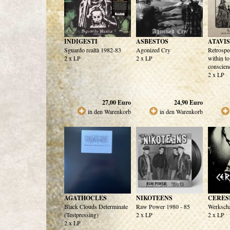
INDIGESTI
ASBESTOS
ATAVI
Sguardo realtà 1982-83
Agonized Cry
Retrospe
2 x LP
2 x LP
within to
conscien
2 x LP
27,00
Euro
24,90
Euro
in den Warenkorb
in den Warenkorb
AGATHOCLES
NIKOTEENS
CERESI
Black Clouds Determinate
Raw Power 1980 - 85
Werksch
(Testpressing)
2 x LP
2 x LP
2 x LP