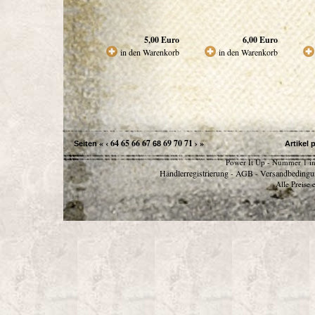
5,00
Euro
6,00
Euro
in den Warenkorb
in den Warenkorb
«
‹
64
65
66
67
69
70
71
›
»
Seiten
68
Artikel 
Power It Up - Nummer 1 in
Händlerregistrierung
AGB
Versandbedingu
-
-
Alle Preise 