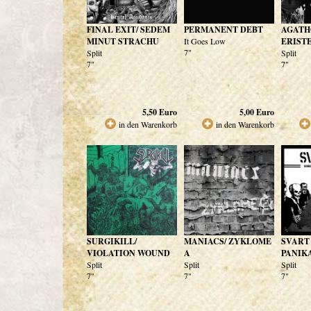
FINAL EXIT/ SEDEM
PERMANENT DEBT
AGATH
MINUT STRACHU
It Goes Low
ERIST
7"
Split
Split
7"
7"
5,50
Euro
5,00
Euro
in den Warenkorb
in den Warenkorb
SURGIKILL/
MANIACS/ ZYKLOME
SVART 
VIOLATION WOUND
A
PANIK
Split
Split
Split
7"
7"
7"