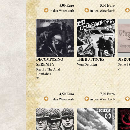
5,00
Euro
5,00
Euro
in den Warenkorb
in den Warenkorb
DECOMPOSING
THE BUTTOCKS
DISRU
SERENITY
Vom Derbsten
Demo 88
7"
7"
Rectify The Anal
Bombshell
7"
4,50
Euro
7,90
Euro
in den Warenkorb
in den Warenkorb