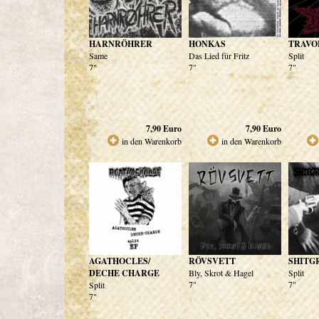
HARNRÖHRER
HONKAS
TRAVO
Same
Das Lied für Fritz
Split
7"
7"
7"
7,90
Euro
7,90
Euro
in den Warenkorb
in den Warenkorb
AGATHOCLES/
RÖVSVETT
SHITG
DECHE CHARGE
Bly, Skrot & Hagel
Split
7"
7"
Split
7"