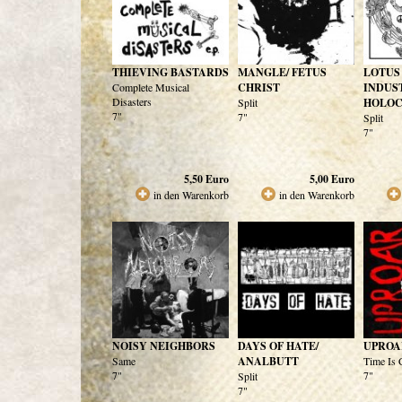
THIEVING BASTARDS
MANGLE/ FETUS
LOTUS
Complete Musical
CHRIST
INDUS
Disasters
Split
HOLOC
7"
7"
Split
7"
5,50
Euro
5,00
Euro
in den Warenkorb
in den Warenkorb
NOISY NEIGHBORS
DAYS OF HATE/
UPROA
Same
ANALBUTT
Time Is
7"
7"
Split
7"