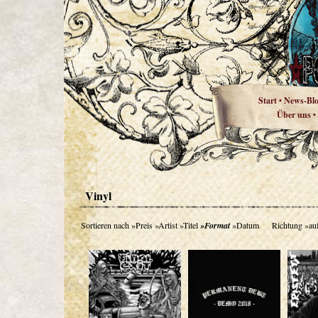
Start
News-Bl
•
Über uns
•
Vinyl
Sortieren nach
»Preis
»Artist
»Titel
»Format
»Datum
Richtung
»au