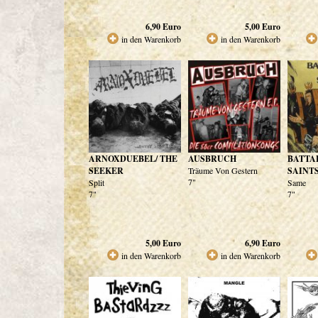
6,90
Euro
5,00
Euro
in den Warenkorb
in den Warenkorb
ARNOXDUEBEL/ THE
AUSBRUCH
BATTA
SEEKER
Träume Von Gestern
SAINT
7"
Split
Same
7"
7"
5,00
Euro
6,90
Euro
in den Warenkorb
in den Warenkorb