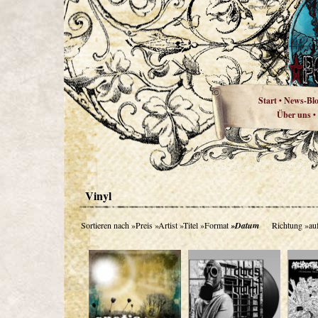
Start
News-Bl
•
Über uns
•
Vinyl
Sortieren nach
»Preis
»Artist
»Titel
»Format
»Datum
Richtung
»au