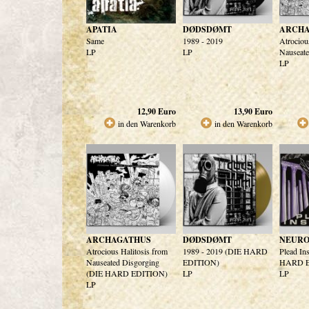
APATIA
DØDSDØMT
ARCHA
Same
1989 - 2019
Atrociou
LP
LP
Nauseate
LP
12,90
Euro
13,90
Euro
in den Warenkorb
in den Warenkorb
ARCHAGATHUS
DØDSDØMT
NEUR
Atrocious Halitosis from
1989 - 2019 (DIE HARD
Plead In
Nauseated Disgorging
EDITION)
HARD E
(DIE HARD EDITION)
LP
LP
LP