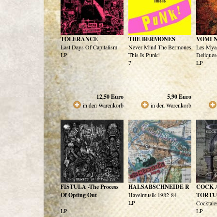
TOLERANCE
THE BERMONES
VOMI 
Last Days Of Capitalism
Never Mind The Bermones
Les Mya
LP
This Is Punk!
Deliques
7"
LP
12,50
Euro
5,90
Euro
in den Warenkorb
in den Warenkorb
FISTULA -The Process
HALSABSCHNEIDE R
COCK 
Of Opting Out
Havelmusik 1982-84
TORTU
LP
Cocktale
LP
LP