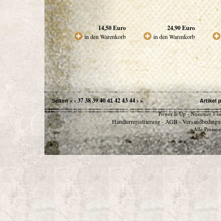
14,50
Euro
24,90
Euro
in den Warenkorb
in den Warenkorb
«
‹
37
38
39
40
42
43
44
›
»
Seiten
41
Artikel 
Power It Up - Nummer 1 in
Händlerregistrierung
AGB
Versandbedingu
-
-
Alle Preise 