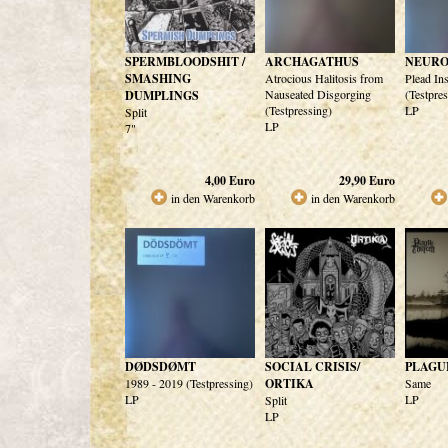
SPERMBLOODSHIT /
ARCHAGATHUS
NEUR
SMASHING
Atrocious Halitosis from
Plead In
Nauseated Disgorging
(Testpre
DUMPLINGS
(Testpressing)
LP
Split
LP
7"
4,00
Euro
29,90
Euro
in den Warenkorb
in den Warenkorb
DØDSDØMT
SOCIAL CRISIS/
PLAGU
1989 - 2019 (Testpressing)
ORTIKA
Same
LP
LP
Split
LP