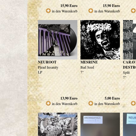
15,90
Euro
15,90
Euro
in den Warenkorb
in den Warenkorb
NEUROOT
MESRINE
CARAVA
Plead Insanity
Bad Seed
DESTR
LP
7"
Split
7"
13,90
Euro
5,00
Euro
in den Warenkorb
in den Warenkorb