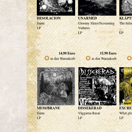
DESOLACION
UNARMED
KLÄPT
Same
Gloomy Skies//Screaming
The Infe
LP
Vultures
...
LP
LP
14,90
Euro
15,90
Euro
in den Warenkorb
in den Warenkorb
MEM//BRANE
DISSEKERAD
EXCRE
Same
Väggarna Rasar
What glor
LP
LP
LP