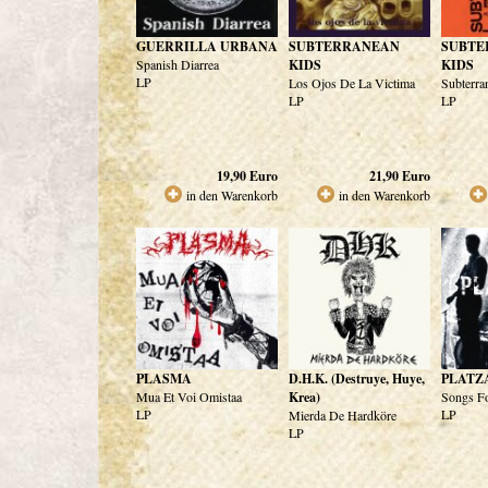
GUERRILLA URBANA
SUBTERRANEAN
SUBTE
Spanish Diarrea
KIDS
KIDS
LP
Los Ojos De La Victima
Subterra
LP
LP
19,90
Euro
21,90
Euro
in den Warenkorb
in den Warenkorb
PLASMA
D.H.K. (Destruye, Huye,
PLATZ
Mua Et Voi Omistaa
Krea)
Songs F
LP
LP
Mierda De Hardköre
LP