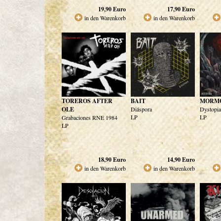
19,90
Euro
17,90
Euro
in den Warenkorb
in den Warenkorb
TOREROS AFTER
BAIT
MORM
OLE
Diáspora
Dystopia
LP
LP
Grabaciones RNE 1984
LP
18,90
Euro
14,90
Euro
in den Warenkorb
in den Warenkorb