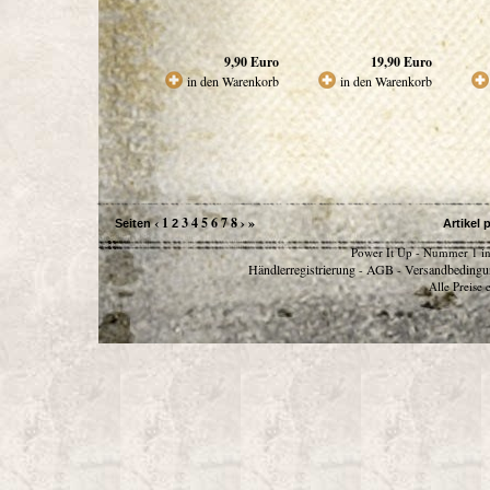
9,90
Euro
19,90
Euro
in den Warenkorb
in den Warenkorb
‹
1
3
4
5
6
7
8
›
»
Seiten
2
Artikel 
Power It Up - Nummer 1 in
Händlerregistrierung
AGB
Versandbedingu
-
-
Alle Preise 