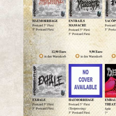
HAEMORRHAGE
ENTRAILS
YACÖP
Postcard 5" Flexi
MASSACRE
Postcard
5" Postcard Flexi
5" Postc
Postcard 5" Flexi
5" Postcard Flexi
12,90
Euro
9,90
Euro
in den Warenkorb
in den Warenkorb
EXHALE
HAEMORRHAGE
EMBA
Postcard 5" Flexi
Postcard 5" Flexi
THEAT
5" Postcard Flexi
(Testpressing)
Split
5" Postcard Flexi
7"