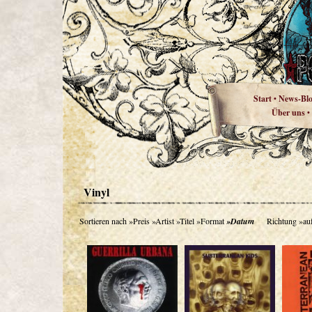
Start
News-Bl
•
Über uns
•
Vinyl
Sortieren nach
»Preis
»Artist
»Titel
»Format
»Datum
Richtung
»au