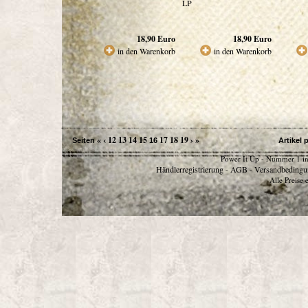
LP
18,90
Euro
18,90
Euro
in den Warenkorb
in den Warenkorb
«
‹
12
13
14
15
17
18
19
›
»
Seiten
16
Artikel 
Power It Up - Nummer 1 in
Händlerregistrierung
AGB
Versandbedingu
-
-
Alle Preise 