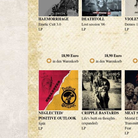
HAEMORRHAGE
DEATHTOLL
VIOLE
Emetic Cult 3.0
Lost session '06
Demos 1
LP
LP
LP
18,90
Euro
18,90
Euro
in den Warenkorb
in den Warenkorb
NEGLECTED/
CRIPPLE BASTARDS
MEAT 
POSITIVE OUTLOOK
Life's built on thoughts
Mental D
(expanded)
Transmit
Split
LP
Fear
LP
LP