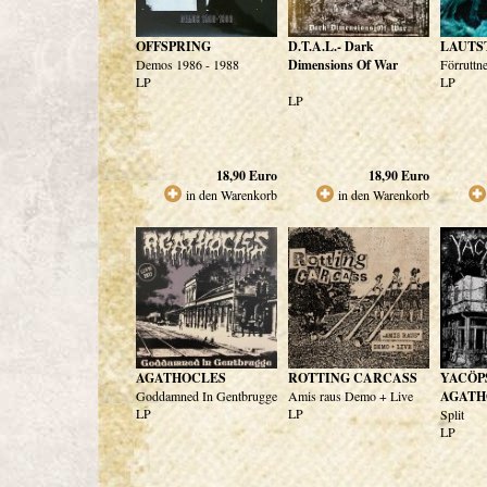
OFFSPRING
D.T.A.L.- Dark
LAUTS
Demos 1986 - 1988
Dimensions Of War
Förruttn
LP
LP
LP
18,90
Euro
18,90
Euro
in den Warenkorb
in den Warenkorb
AGATHOCLES
ROTTING CARCASS
YACÖP
Goddamned In Gentbrugge
Amis raus Demo + Live
AGATH
LP
LP
Split
LP