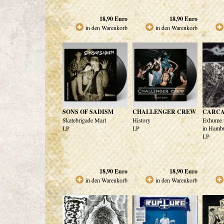
18,90
Euro
18,90
Euro
in den Warenkorb
in den Warenkorb
SONS OF SADISM
CHALLENGER CREW
CARCA
Skatebrigade Marl
History
Exhume t
LP
LP
in Hamb
LP
18,90
Euro
18,90
Euro
in den Warenkorb
in den Warenkorb