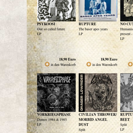
PSYKOOSI
RUPTURE
NO CU
Our so called future
The baser apes years
Humanism
LP
LP
present 
LP
18,90
Euro
18,90
Euro
in den Warenkorb
in den Warenkorb
VORKRIEGSPHASE
CIVILIAN THROWER/
RUPTU
Demos 1984 & 1985
MORBID ANGEL
BEET
LP
DUST
Split
LP
Split