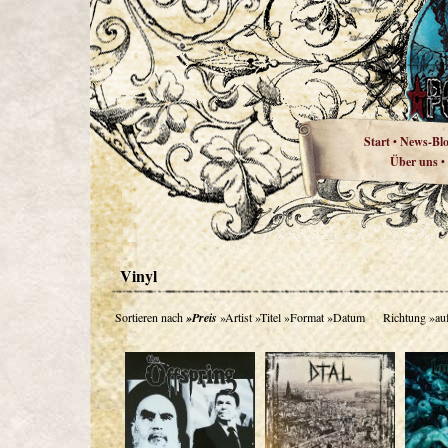
Start
News-Bl
•
Über uns
•
Vinyl
Sortieren nach
»Preis
»Artist
»Titel
»Format
»Datum
Richtung
»au