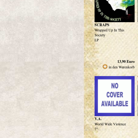
SCRAPS
Wrapped Up In This
Society
LP
13,90
Euro
in den Warenkorb
V.A.
World Wide Violence
7"