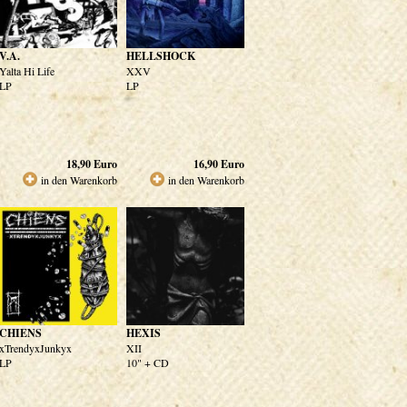
V.A.
HELLSHOCK
Yalta Hi Life
XXV
LP
LP
18,90
Euro
16,90
Euro
in den Warenkorb
in den Warenkorb
CHIENS
HEXIS
xTrendyxJunkyx
XII
LP
10" + CD