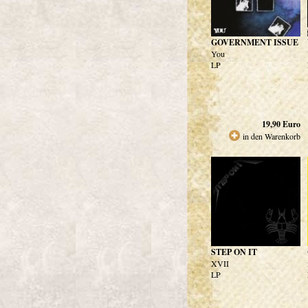
GOVERNMENT ISSUE
You
LP
19,90
Euro
in den Warenkorb
STEP ON IT
XVII
LP