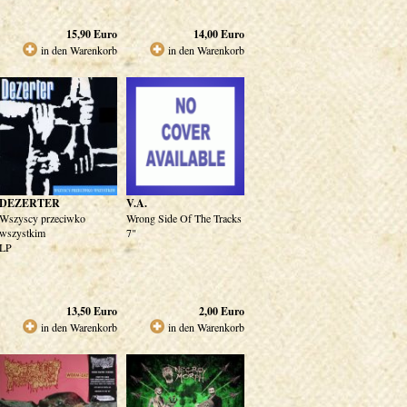
15,90
Euro
14,00
Euro
in den Warenkorb
in den Warenkorb
DEZERTER
V.A.
Wszyscy przeciwko
Wrong Side Of The Tracks
wszystkim
7"
LP
13,50
Euro
2,00
Euro
in den Warenkorb
in den Warenkorb