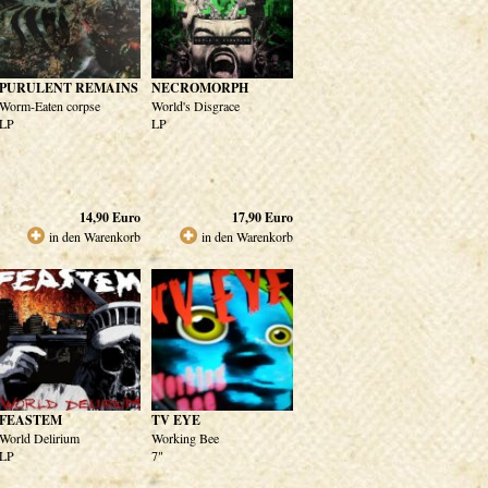
PURULENT REMAINS
NECROMORPH
Worm-Eaten corpse
World's Disgrace
LP
LP
14,90
Euro
17,90
Euro
in den Warenkorb
in den Warenkorb
FEASTEM
TV EYE
World Delirium
Working Bee
LP
7"