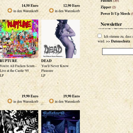
Patches
(35)
14,50
Euro
12,90
Euro
Zipper
(2)
in den Warenkorb
in den Warenkorb
Power It Up Merch
(
Newsletter
Ich stimme zu, dass
wird.
>> Datenschutz
RUPTURE
DEAD
You're All Fucken Scum -
You'll Never Know
Live at the Castle '95
Pleasure
LP
LP
19,90
Euro
19,90
Euro
in den Warenkorb
in den Warenkorb