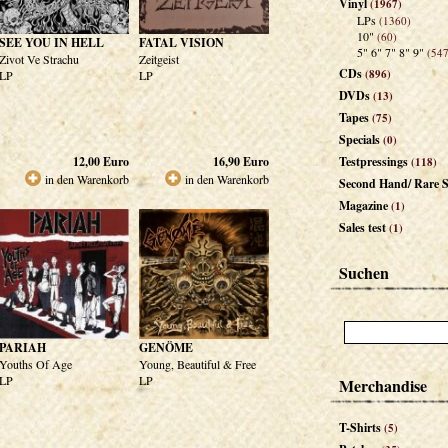
Vinyl
(1967)
LPs
(1360)
10"
(60)
SEE YOU IN HELL
FATAL VISION
5" 6" 7" 8" 9"
(547
Zivot Ve Strachu
Zeitgeist
CDs
(896)
LP
LP
DVDs
(13)
Tapes
(75)
Specials
(0)
12,00
Euro
16,90
Euro
Testpressings
(118)
in den Warenkorb
in den Warenkorb
Second Hand/ Rare S
Magazine
(1)
Sales test
(1)
Suchen
PARIAH
GENÖME
Youths Of Age
Young, Beautiful & Free
LP
LP
Merchandise
T-Shirts
(5)