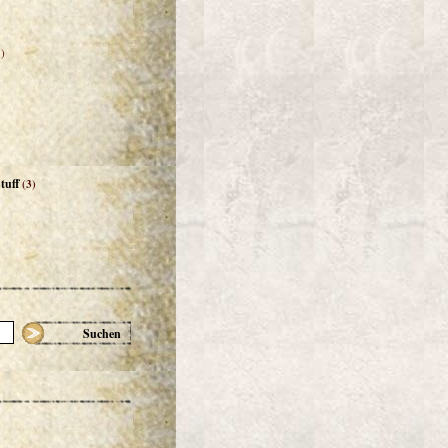
)
tuff
(3)
Suchen