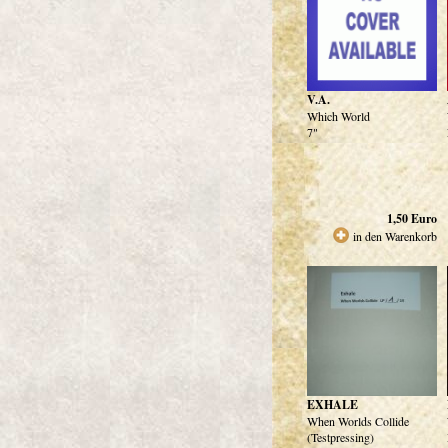
V.A.
Which World
7"
1,50
Euro
in den Warenkorb
EXHALE
When Worlds Collide
(Testpressing)