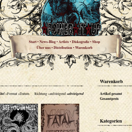
Start
News-Blog
Artists
Diskografie
Shop
•
•
•
•
Über uns
Distribution
Warenkorb
•
•
Warenkorb
itel
»Format
»Datum
Richtung
»aufsteigend
»absteigend
Artikel gesamt
Gesamtpreis
Kategorien