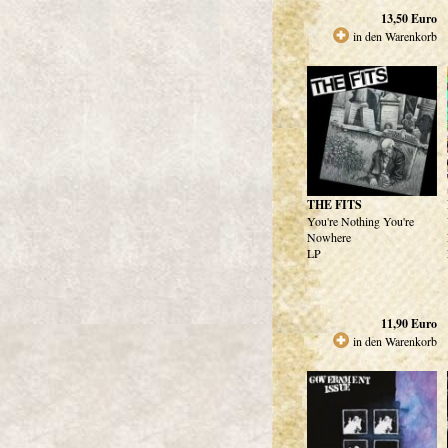
13,50
Euro
in den Warenkorb
THE FITS
You're Nothing You're
Nowhere
LP
11,90
Euro
in den Warenkorb