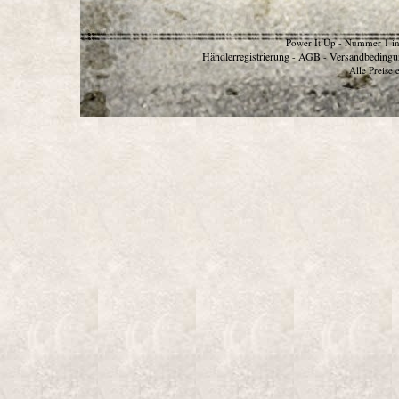
Power It Up - Nummer 1 in
Händlerregistrierung
AGB
Versandbedingu
-
-
Alle Preise 