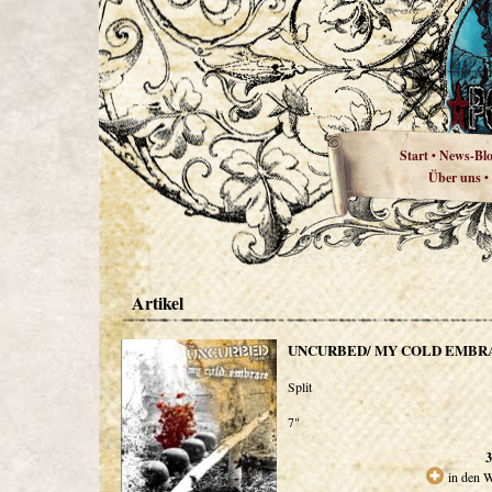
Start
News-Bl
•
Über uns
•
Artikel
UNCURBED/ MY COLD EMBR
Split
7"
3
in den 