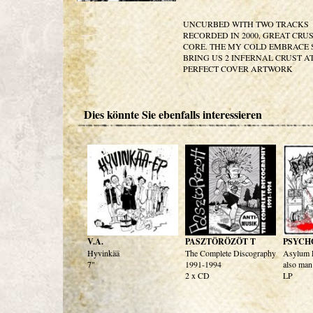
UNCURBED WITH TWO TRACKS
RECORDED IN 2000, GREAT CRU
CORE. THE MY COLD EMBRACE 
BRING US 2 INFERNAL CRUST A
PERFECT COVER ARTWORK
Dies könnte Sie ebenfalls interessieren
V.A.
PASZTÖRÖZÖT T
PSYCH
Hyvinkää
The Complete Discography
Asylum Fo
7"
1991-1994
also man
2 x CD
LP