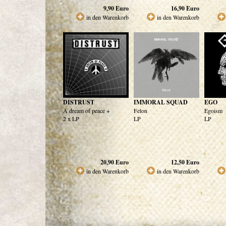
9,90
Euro
16,90
Euro
in den Warenkorb
in den Warenkorb
DISTRUST
IMMORAL SQUAD
EGO
A dream of peace +
Felon
Egoism
2 x LP
LP
LP
20,90
Euro
12,50
Euro
in den Warenkorb
in den Warenkorb