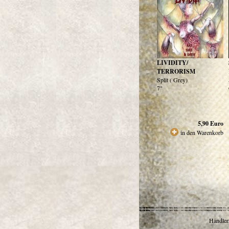
LIVIDITY/
TERRORISM
Split ( Grey)
7"
5,90
Euro
in den Warenkorb
Händlerr