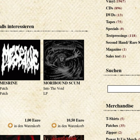
Vinyl
(1967)
CDs
(896)
DVDs
(13)
Tapes
(75)
lls interessieren
Specials
(0)
Testpressings
(118)
Second Hand/ Rare S
Magazine
(1)
Sales test
(1)
Suchen
MESRINE
MORIBOUND SCUM
Patch
Into The Void
Patch
LP
Merchandise
T-Shirts
(5)
1,00
Euro
10,50
Euro
Patches
in den Warenkorb
in den Warenkorb
(35)
Zipper
(2)
Power It Up Merch
(