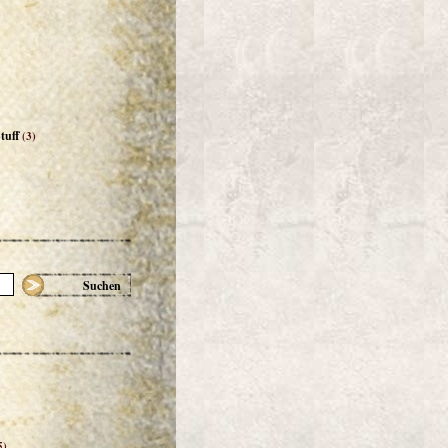
tuff
(3)
Suchen
5)