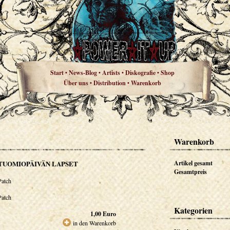
Start
News-Blog
Artists
Diskografie
Shop
•
•
•
•
Über uns
Distribution
Warenkorb
•
•
Warenkorb
TUOMIOPÄIVÄN LAPSET
Artikel gesamt
Gesamtpreis
Patch
Patch
Kategorien
1,00
Euro
in den Warenkorb