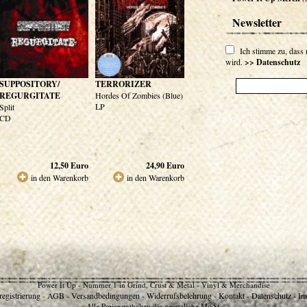
Newsletter
Ich stimme zu, dass
wird.
>> Datenschutz
SUPPOSITORY/
TERRORIZER
REGURGITATE
Hordes Of Zombies (Blue)
LP
Split
CD
12,50
Euro
24,90
Euro
in den Warenkorb
in den Warenkorb
Power It Up - Nummer 1 in Grind, Crust & Metal - Vinyl & Merchandise
egistrierung
AGB
Versandbedingungen
Widerrufsbelehrung
Kontakt
Datenschutz
Im
-
-
-
-
-
-
Alle Preise enthalten die gesetzliche MwSt.