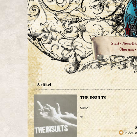
Start
News-Bl
•
Über uns
•
Artikel
THE INSULTS
Same
7"
5
in den 