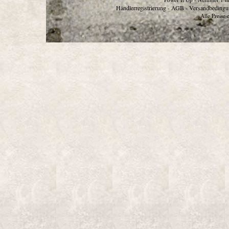
Händlerregistrierung
AGB
Versandbedingu
-
-
Alle Preise 