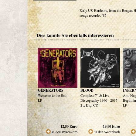
Early US Hardcore, from the Reagan 
songs recorded '85
Dies könnte Sie ebenfalls interessieren
GENERATORS
BLOOD
INFER
Welcome to the End
Complete 7" & Live
Anti Hag
LP
Discography 1990 - 2015
Beginni
2 x Digi CD
LP
12,50
Euro
19,90
Euro
in den Warenkorb
in den Warenkorb