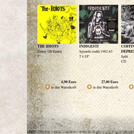
THE IDIOTS
INDIGESTI
COFFIN
Emmy Oh Emmy
Sguardo realtà 1982-83
DEPRE
7"
2 x LP
Split
CD
6,90
Euro
27,00
Euro
in den Warenkorb
in den Warenkorb
Power It Up - Nummer 1 in