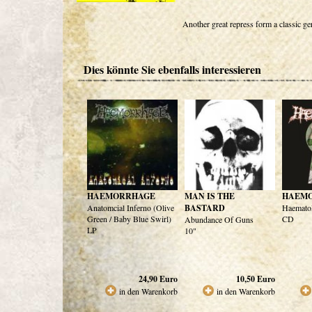
Another great repress form a classic g
Dies könnte Sie ebenfalls interessieren
HAEMORRHAGE
MAN IS THE
HAEM
Anatomcial Inferno (Olive
BASTARD
Haematol
Green / Baby Blue Swirl)
CD
Abundance Of Guns
LP
10"
24,90
Euro
10,50
Euro
in den Warenkorb
in den Warenkorb