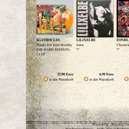
AGATHOCLES
LILIXELBE
FONDL
Thanks For Your Hostility
Same
Chronicl
(DIE HARD EDITION)
7"
7"
2 x LP
25,90
Euro
6,90
Euro
in den Warenkorb
in den Warenkorb
Power It Up - Nummer 1 in
Händlerregistrierung
AGB
Versandbedingu
-
-