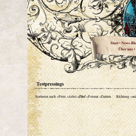
Start
News-Bl
•
Über uns
•
Testpressings
Sortieren nach
»Preis
»Artist
»Titel
»Format
»Datum
Richtung
»au