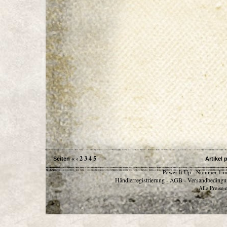
«
‹
2
3
4
5
Seiten
Artikel 
Power It Up - Nummer 1 in
Händlerregistrierung
AGB
Versandbedingu
-
-
Alle Preise 