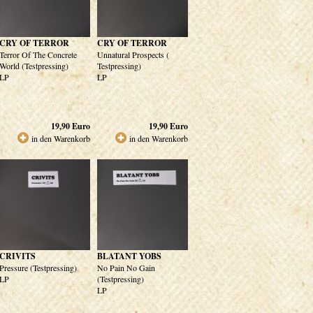
CRY OF TERROR
CRY OF TERROR
Terror Of The Concrete
Unnatural Prospects (
World (Testpressing)
Testpressing)
LP
LP
19,90
Euro
19,90
Euro
in den Warenkorb
in den Warenkorb
CRIVITS
BLATANT YOBS
Pressure (Testpressing)
No Pain No Gain
LP
(Testpressing)
LP