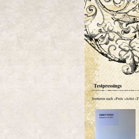
Testpressings
Sortieren nach
»Preis
»Artist
»Ti