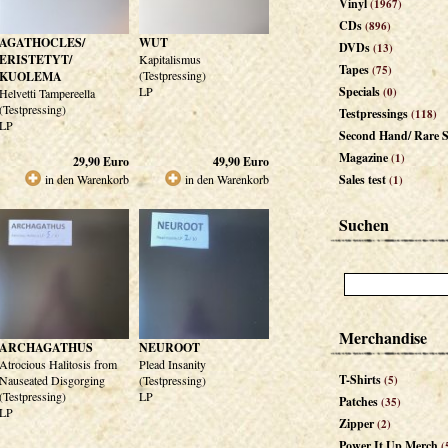
Vinyl
(1967)
CDs
(896)
AGATHOCLES/
WUT
DVDs
(13)
ERISTETYT/
Kapitalismus
Tapes
(75)
(Testpressing)
KUOLEMA
LP
Specials
(0)
Helvetti Tampereella
(Testpressing)
Testpressings
(118)
LP
Second Hand/ Rare S
Magazine
(1)
29,90
Euro
49,90
Euro
in den Warenkorb
in den Warenkorb
Sales test
(1)
Suchen
Merchandise
ARCHAGATHUS
NEUROOT
Atrocious Halitosis from
Plead Insanity
T-Shirts
Nauseated Disgorging
(Testpressing)
(5)
(Testpressing)
LP
Patches
(35)
LP
Zipper
(2)
Power It Up Merch
(