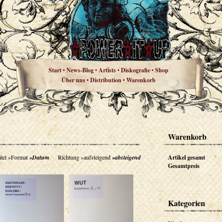
Start
News-Blog
Artists
Diskografie
Shop
•
•
•
•
Über uns
Distribution
Warenkorb
•
•
Warenkorb
tel
»Format
»Datum
Richtung
»aufsteigend
»absteigend
Artikel gesamt
Gesamtpreis
Kategorien