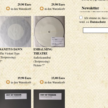
29,90
Euro
29,90
Euro
Newsletter
in den Warenkorb
in den Warenkorb
Ich stimme zu, dass
wird.
>> Datenschutz
SANITYS DAWN
EMBALMING
The Violent Type
THEATRE
(Testpressing)
Sadisticannibal
7"
(Testpressing)
Picture 7"
19,90
Euro
15,00
Euro
in den Warenkorb
in den Warenkorb