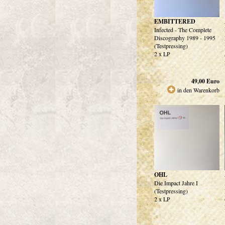
EMBITTERED
Infected - The Complete
Discography 1989 - 1995
(Testpressing)
2 x LP
49,00
Euro
in den Warenkorb
OHL
Die Impact Jahre I
(Testpressing)
2 x LP