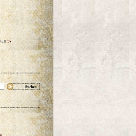
tuff
(3)
Suchen
5)