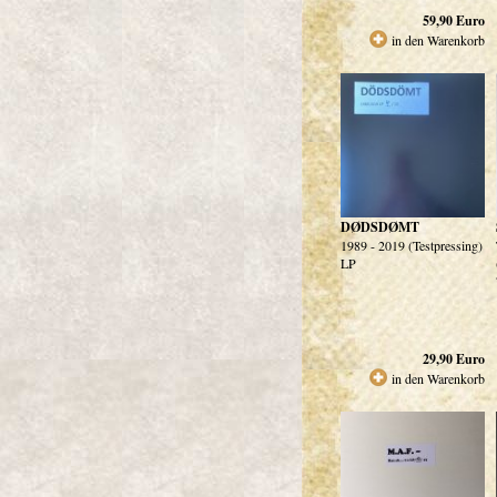
59,90
Euro
in den Warenkorb
DØDSDØMT
1989 - 2019 (Testpressing)
LP
29,90
Euro
in den Warenkorb