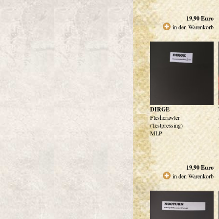
19,90
Euro
in den Warenkorb
DIRGE
Fleshcrawler
(Testpressing)
MLP
19,90
Euro
in den Warenkorb