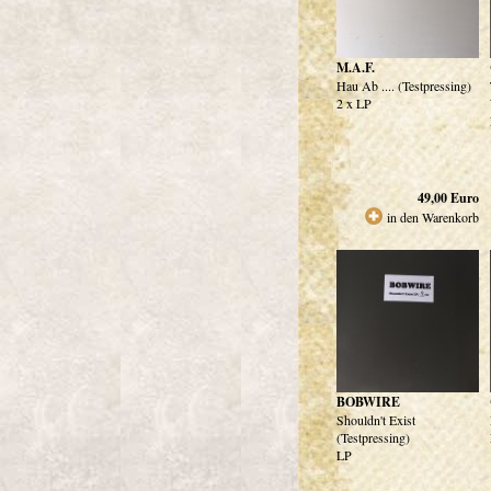
M.A.F.
Hau Ab .... (Testpressing)
2 x LP
49,00
Euro
in den Warenkorb
BOBWIRE
Shouldn't Exist
(Testpressing)
LP