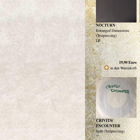
NOCTURN
Estranged Dimensions
(Testpressing)
LP
19,90
Euro
in den Warenkorb
CRIVITS/
ENCOUNTER
Split (Testpressing)
7"