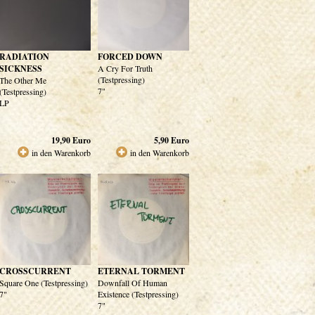
RADIATION
FORCED DOWN
SICKNESS
A Cry For Truth
(Testpressing)
The Other Me
7"
(Testpressing)
LP
19,90
Euro
5,90
Euro
in den Warenkorb
in den Warenkorb
CROSSCURRENT
ETERNAL TORMENT
Square One (Testpressing)
Downfall Of Human
7"
Existence (Testpressing)
7"