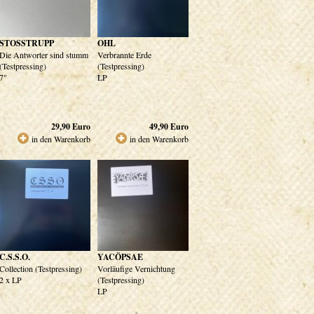
STOSSTRUPP
OHL
Die Antworter sind stumm
Verbrannte Erde
(Testpressing)
(Testpressing)
7"
LP
29,90
Euro
49,90
Euro
in den Warenkorb
in den Warenkorb
C.S.S.O.
YACÖPSAE
Collection (Testpressing)
Vorläufige Vernichtung
2 x LP
(Testpressing)
LP