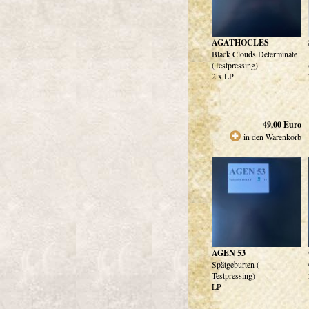
AGATHOCLES
Black Clouds Determinate
(Testpressing)
2 x LP
49,00
Euro
in den Warenkorb
AGEN 53
Spätgeburten (
Testpressing)
LP