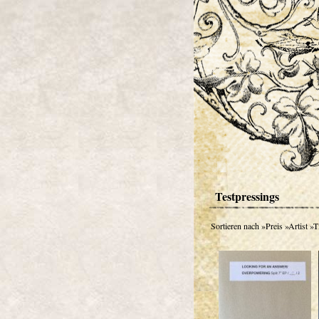
Testpressings
Sortieren nach
»Preis
»Artist
»Ti