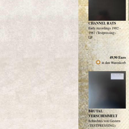
CHANNEL RATS
Early recordings 1982 -
1987 (Testpressing)
LP
49,90
Euro
in den Warenkorb
BRUTAL
VERSCHIMMELT
Schlechtes von Gestern
(TESTPRESSING)