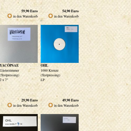
59,90
Euro
54,90
Euro
in den Warenkorb
in den Warenkorb
YACÖPSAE
OHL
Gästerzimmer
1000 Kreuze
(Testpressing)
(Testpressing)
2 x 7"
LP
29,90
Euro
49,90
Euro
in den Warenkorb
in den Warenkorb