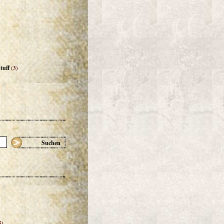
tuff
(3)
Suchen
5)