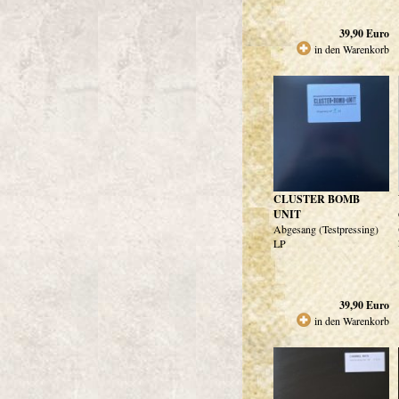
39,90
Euro
in den Warenkorb
CLUSTER BOMB
UNIT
Abgesang (Testpressing)
LP
39,90
Euro
in den Warenkorb