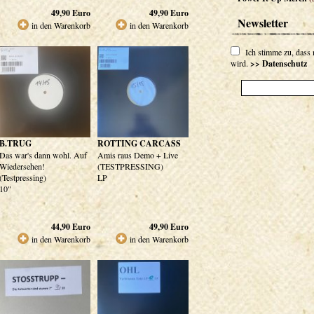
49,90
Euro
49,90
Euro
Newsletter
in den Warenkorb
in den Warenkorb
Ich stimme zu, dass
wird.
>> Datenschutz
B.TRUG
ROTTING CARCASS
Das war's dann wohl. Auf
Amis raus Demo + Live
Wiedersehen!
(TESTPRESSING)
(Testpressing)
LP
10"
44,90
Euro
49,90
Euro
in den Warenkorb
in den Warenkorb