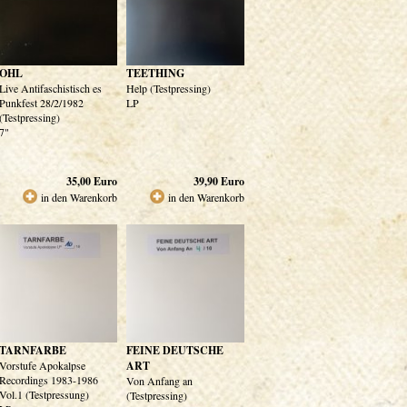
OHL
TEETHING
Live Antifaschistisch es
Help (Testpressing)
Punkfest 28/2/1982
LP
(Testpressing)
7"
35,00
Euro
39,90
Euro
in den Warenkorb
in den Warenkorb
TARNFARBE
FEINE DEUTSCHE
Vorstufe Apokalpse
ART
Recordings 1983-1986
Von Anfang an
Vol.1 (Testpressung)
(Testpressing)