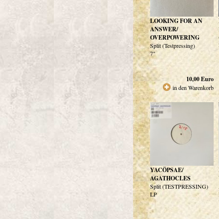
LOOKING FOR AN
ANSWER/
OVERPOWERING
Split (Testpressing)
7"
10,00
Euro
in den Warenkorb
YACÖPSAE/
AGATHOCLES
Split (TESTPRESSING)
LP