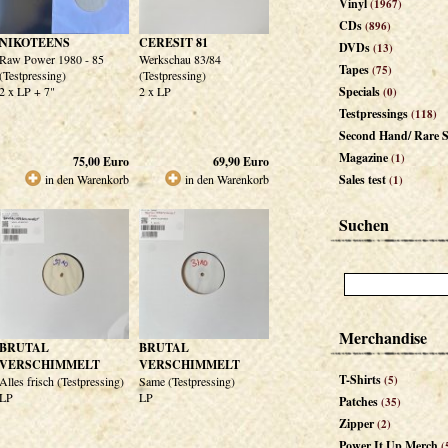
Vinyl
(1967)
CDs
(896)
NIKOTEENS
CERESIT 81
DVDs
(13)
Raw Power 1980 - 85
Werkschau 83/84
Tapes
(75)
(Testpressing)
(Testpressing)
2 x LP + 7"
2 x LP
Specials
(0)
Testpressings
(118)
Second Hand/ Rare S
Magazine
(1)
75,00
Euro
69,90
Euro
in den Warenkorb
in den Warenkorb
Sales test
(1)
Suchen
Merchandise
BRUTAL
BRUTAL
VERSCHIMMELT
VERSCHIMMELT
T-Shirts
(5)
Alles frisch (Testpressing)
Same (Testpressing)
LP
LP
Patches
(35)
Zipper
(2)
Power It Up Merch
(