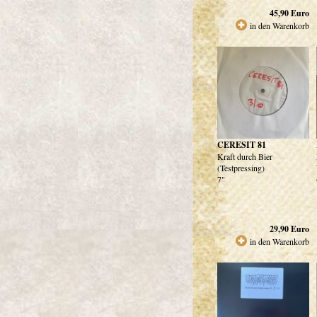
45,90
Euro
in den Warenkorb
CERESIT 81
Kraft durch Bier
(Testpressing)
7"
29,90
Euro
in den Warenkorb