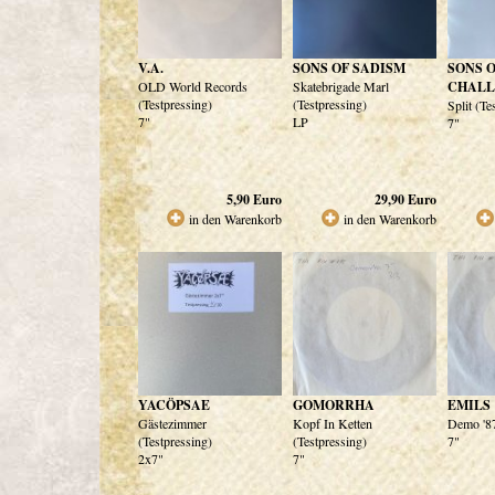
V.A.
SONS OF SADISM
SONS O
OLD World Records
Skatebrigade Marl
CHALL
(Testpressing)
(Testpressing)
Split (Te
7"
LP
7"
5,90
Euro
29,90
Euro
in den Warenkorb
in den Warenkorb
YACÖPSAE
GOMORRHA
EMILS
Gästezimmer
Kopf In Ketten
Demo '87
(Testpressing)
(Testpressing)
7"
2x7"
7"