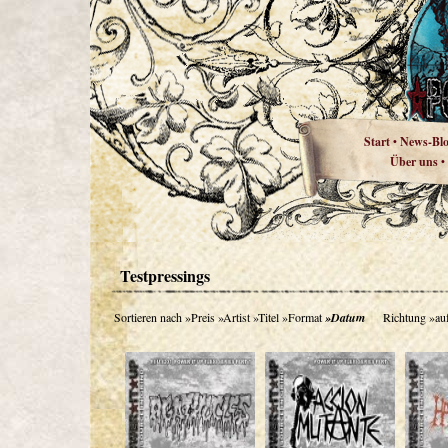
Start
News-Bl
•
Über uns
•
Testpressings
Sortieren nach
»Preis
»Artist
»Titel
»Format
»Datum
Richtung
»au