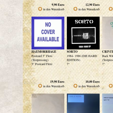
9,90
Euro
12,90
Euro
in den Warenkorb
in den Warenkorb
HAEMORRHAGE
SORTO
CRIVI
Postcard 5" Flexi
1984- 1986 (DIE HARD
Back Wi
(Testpressing)
EDITION)
(Testpre
5" Postcard Flexi
7"
7"
19,90
Euro
10,00
Euro
in den Warenkorb
in den Warenkorb