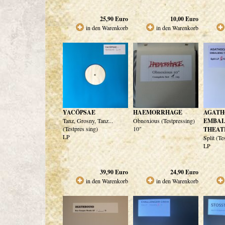
25,90
Euro
10,00
Euro
in den Warenkorb
in den Warenkorb
YACÖPSAE
HAEMORRHAGE
AGATH
Tanz, Grosny, Tanz...
Obnoxious (Testpressing)
EMBA
(Testpres sing)
10"
THEAT
LP
Split (Te
LP
39,90
Euro
24,90
Euro
in den Warenkorb
in den Warenkorb