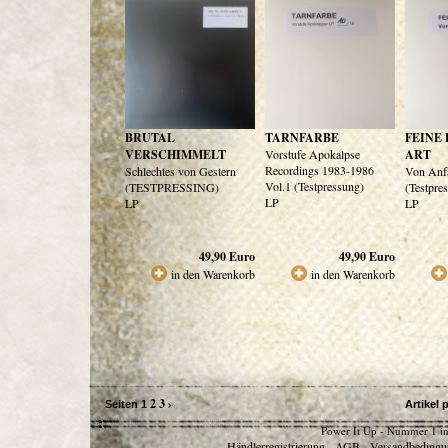
BRUTAL
TARNFARBE
FEINE
VERSCHIMMELT
Vorstufe Apokalpse
ART
Recordings 1983-1986
Schlechtes von Gestern
Von Anf
Vol.1 (Testpressung)
(TESTPRESSING)
(Testpre
LP
LP
LP
49,90
Euro
49,90
Euro
in den Warenkorb
in den Warenkorb
2
3
›
Seiten
1
Artikel 
Power It Up - Nummer 1 in
Händlerregistrierung
AGB
Versandbedingu
-
-