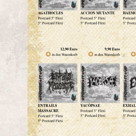
AGATHOCLES
ACCION MUTANTE
HAEM
Postcard 5" Flexi
Postcard 5" Flexi
Postcard
5" Postcard Flexi
5" Postcard Flexi
5" Postc
12,90
Euro
9,90
Euro
in den Warenkorb
in den Warenkorb
ENTRAILS
YACÖPSAE
EXHAL
MASSACRE
Postcard 5" Flexi
Postcard
5" Postcard Flexi
5" Postc
Postcard 5" Flexi
5" Postcard Flexi