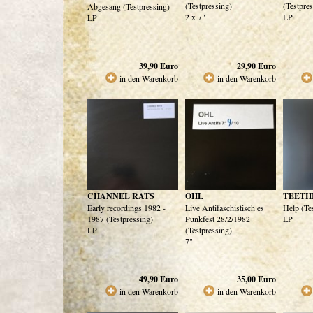
(Testpressing)
(Testpre
Abgesang (Testpressing)
2 x 7"
LP
LP
39,90
Euro
29,90
Euro
in den Warenkorb
in den Warenkorb
CHANNEL RATS
OHL
TEETH
Early recordings 1982 -
Live Antifaschistisch es
Help (Te
1987 (Testpressing)
Punkfest 28/2/1982
LP
LP
(Testpressing)
7"
49,90
Euro
35,00
Euro
in den Warenkorb
in den Warenkorb