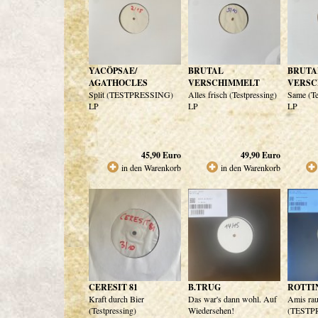
YACÖPSAE/
BRUTAL
BRUTA
AGATHOCLES
VERSCHIMMELT
VERSC
Split (TESTPRESSING)
Alles frisch (Testpressing)
Same (Te
LP
LP
LP
45,90
Euro
49,90
Euro
in den Warenkorb
in den Warenkorb
CERESIT 81
B.TRUG
ROTTI
Kraft durch Bier
Das war's dann wohl. Auf
Amis ra
(Testpressing)
Wiedersehen!
(TESTP