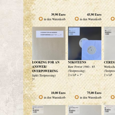
39,90
Euro
45,90
Euro
in den Warenkorb
in den Warenkorb
LOOKING FOR AN
NIKOTEENS
CERESI
ANSWER/
Raw Power 1980 - 85
Werksch
(Testpressing)
(Testpre
OVERPOWERING
2 x LP + 7"
2 x LP
Split (Testpressing)
7"
10,00
Euro
75,00
Euro
in den Warenkorb
in den Warenkorb