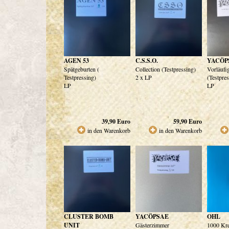
AGEN 53
C.S.S.O.
YACÖP
Spätgeburten (
Collection (Testpressing)
Vorläufi
Testpressing)
2 x LP
(Testpre
LP
LP
39,90
Euro
59,90
Euro
in den Warenkorb
in den Warenkorb
CLUSTER BOMB
YACÖPSAE
OHL
UNIT
Gästerzimmer
1000 Kr