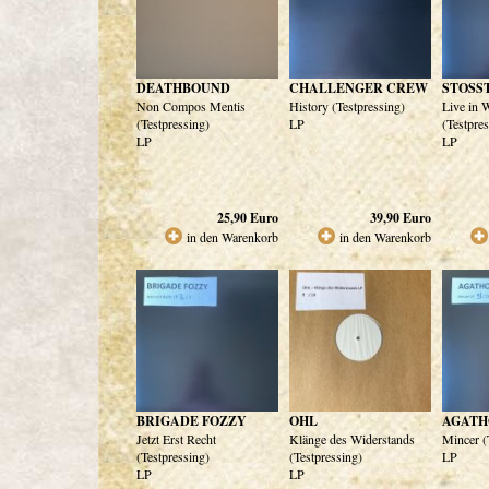
DEATHBOUND
CHALLENGER CREW
STOSS
Non Compos Mentis
History (Testpressing)
Live in 
(Testpressing)
LP
(Testpre
LP
LP
25,90
Euro
39,90
Euro
in den Warenkorb
in den Warenkorb
BRIGADE FOZZY
OHL
AGATH
Jetzt Erst Recht
Klänge des Widerstands
Mincer (
(Testpressing)
(Testpressing)
LP
LP
LP