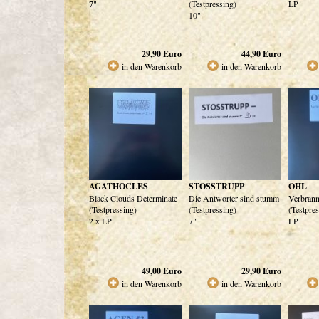
7"
(Testpressing)
LP
10"
29,90
Euro
44,90
Euro
in den Warenkorb
in den Warenkorb
AGATHOCLES
STOSSTRUPP
OHL
Black Clouds Determinate
Die Antworter sind stumm
Verbrann
(Testpressing)
(Testpressing)
(Testpre
2 x LP
7"
LP
49,00
Euro
29,90
Euro
in den Warenkorb
in den Warenkorb