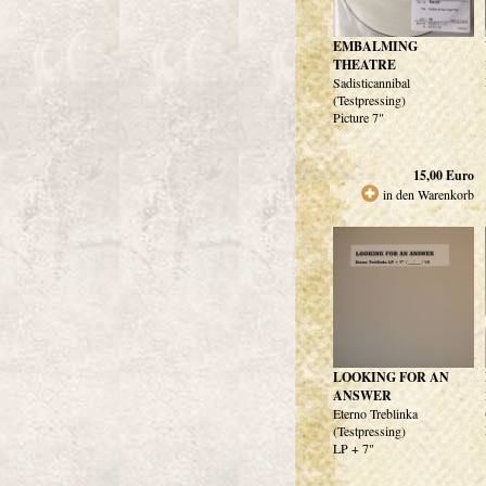
EMBALMING
THEATRE
Sadisticannibal
(Testpressing)
Picture 7"
15,00
Euro
in den Warenkorb
LOOKING FOR AN
ANSWER
Eterno Treblinka
(Testpressing)
LP + 7"