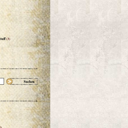
tuff
(3)
Suchen
5)