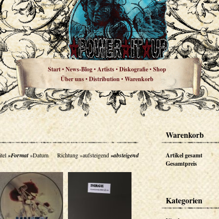
Start
News-Blog
Artists
Diskografie
Shop
•
•
•
•
Über uns
Distribution
Warenkorb
•
•
Warenkorb
tel
»Format
»Datum
Richtung
»aufsteigend
»absteigend
Artikel gesamt
Gesamtpreis
Kategorien