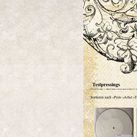
Testpressings
Sortieren nach
»Preis
»Artist
»Ti