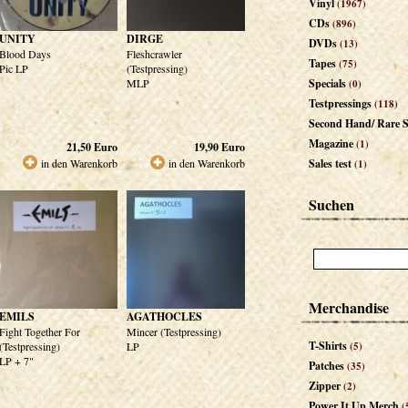
Vinyl
(1967)
CDs
(896)
UNITY
DIRGE
DVDs
(13)
Blood Days
Fleshcrawler
Tapes
(75)
Pic LP
(Testpressing)
MLP
Specials
(0)
Testpressings
(118)
Second Hand/ Rare S
Magazine
(1)
21,50
Euro
19,90
Euro
in den Warenkorb
in den Warenkorb
Sales test
(1)
Suchen
Merchandise
EMILS
AGATHOCLES
Fight Together For
Mincer (Testpressing)
T-Shirts
(Testpressing)
LP
(5)
LP + 7"
Patches
(35)
Zipper
(2)
Power It Up Merch
(