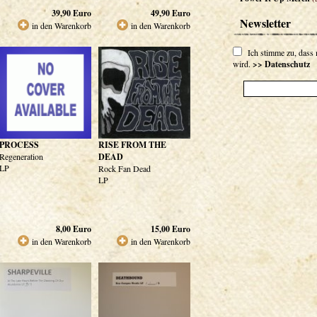
39,90
Euro
49,90
Euro
Newsletter
in den Warenkorb
in den Warenkorb
Ich stimme zu, dass
wird.
>> Datenschutz
PROCESS
RISE FROM THE
Regeneration
DEAD
LP
Rock Fan Dead
LP
8,00
Euro
15,00
Euro
in den Warenkorb
in den Warenkorb