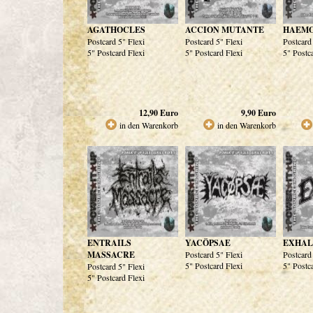
AGATHOCLES
ACCION MUTANTE
HAEM
Postcard 5" Flexi
Postcard 5" Flexi
Postcard
5" Postcard Flexi
5" Postcard Flexi
5" Postc
12,90
Euro
9,90
Euro
in den Warenkorb
in den Warenkorb
ENTRAILS
YACÖPSAE
EXHAL
MASSACRE
Postcard 5" Flexi
Postcard
5" Postcard Flexi
5" Postc
Postcard 5" Flexi
5" Postcard Flexi