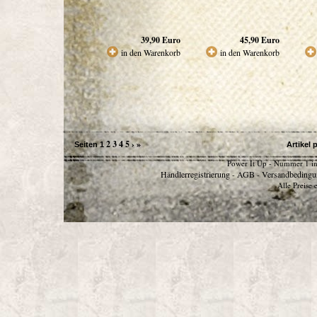
39,90
Euro
45,90
Euro
in den Warenkorb
in den Warenkorb
2
3
4
5
›
»
Seiten
1
Artikel 
Power It Up - Nummer 1 in
Händlerregistrierung
AGB
Versandbedingu
-
-
Alle Preise 