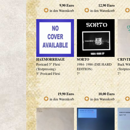
9,90
Euro
12,90
Euro
in den Warenkorb
in den Warenkorb
HAEMORRHAGE
SORTO
CRIVI
Postcard 5" Flexi
1984- 1986 (DIE HARD
Back Wi
(Testpressing)
EDITION)
(Testpre
5" Postcard Flexi
7"
7"
19,90
Euro
10,00
Euro
in den Warenkorb
in den Warenkorb