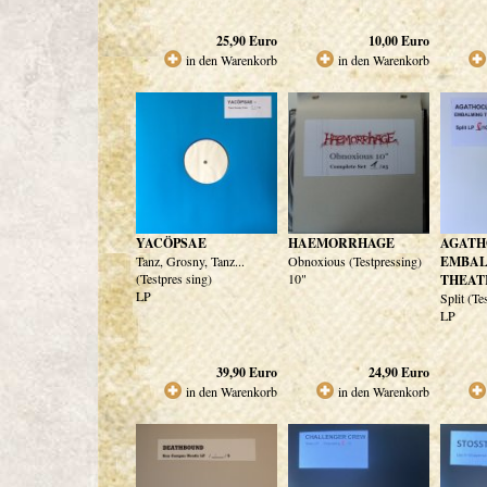
25,90
Euro
10,00
Euro
in den Warenkorb
in den Warenkorb
YACÖPSAE
HAEMORRHAGE
AGATH
Tanz, Grosny, Tanz...
Obnoxious (Testpressing)
EMBA
(Testpres sing)
10"
THEAT
LP
Split (Te
LP
39,90
Euro
24,90
Euro
in den Warenkorb
in den Warenkorb