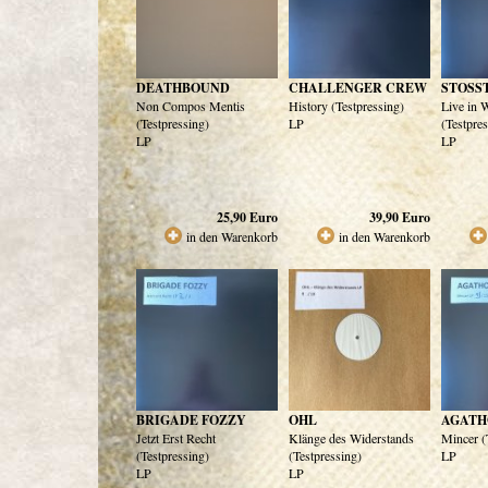
DEATHBOUND
CHALLENGER CREW
STOSS
Non Compos Mentis
History (Testpressing)
Live in 
(Testpressing)
LP
(Testpre
LP
LP
25,90
Euro
39,90
Euro
in den Warenkorb
in den Warenkorb
BRIGADE FOZZY
OHL
AGATH
Jetzt Erst Recht
Klänge des Widerstands
Mincer (
(Testpressing)
(Testpressing)
LP
LP
LP