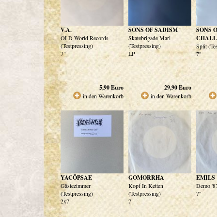
V.A.
SONS OF SADISM
SONS O
OLD World Records
Skatebrigade Marl
CHALL
(Testpressing)
(Testpressing)
Split (Te
7"
LP
7"
5,90
Euro
29,90
Euro
in den Warenkorb
in den Warenkorb
YACÖPSAE
GOMORRHA
EMILS
Gästezimmer
Kopf In Ketten
Demo '87
(Testpressing)
(Testpressing)
7"
2x7"
7"