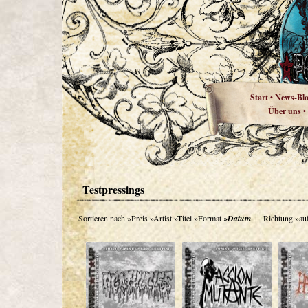
Start
News-Bl
•
Über uns
•
Testpressings
Sortieren nach
»Preis
»Artist
»Titel
»Format
»Datum
Richtung
»au