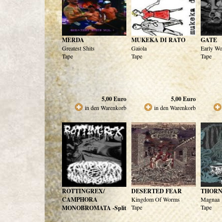
MERDA
MUKEKA DI RATO
GATE
Greatest Shits
Gaiola
Early Wo
Tape
Tape
Tape
5,00
Euro
5,00
Euro
in den Warenkorb
in den Warenkorb
ROTTINGREX/
DESERTED FEAR
THORN
CAMPHORA
Kingdom Of Worms
Magnaa
Tape
Tape
MONOBROMATA -Split