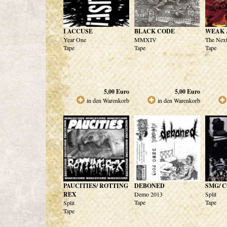
I ACCUSE
BLACK CODE
WEAK 
Year One
MMXIV
The Next
Tape
Tape
Tape
5,00
Euro
5,00
Euro
in den Warenkorb
in den Warenkorb
PAUCITIES/ ROTTING
DEBONED
SMG/ 
REX
Demo 2013
Split
Tape
Tape
Split
Tape