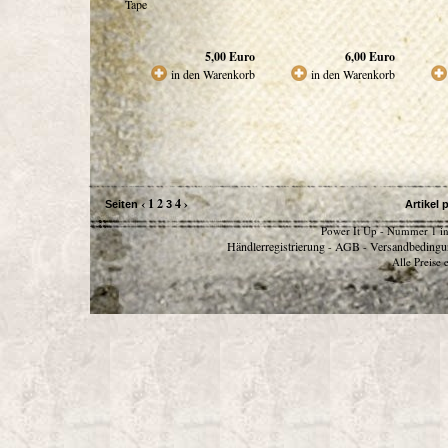
Tape
5,00
Euro
6,00
Euro
in den Warenkorb
in den Warenkorb
‹
1
2
4
›
Seiten
3
Artikel 
Power It Up - Nummer 1 in
Händlerregistrierung
AGB
Versandbedingu
-
-
Alle Preise 