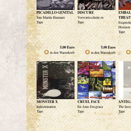
PICADILLO GENITAL
DISCURE
EMBA
San Martin Humano
Vorwärtsscheite rn
THEAT
Tape
Tape
Exquisit
Hormon 
Tape
5,00
Euro
5,00
Euro
in den Warenkorb
in den Warenkorb
MONSTER X
CRUEL FACE
ANTI
Indoctrination
En Amo Desgraca
The Inso
Tape
Tape
Tape