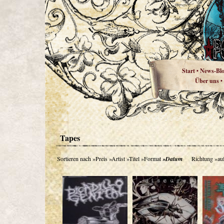
Start
News-Bl
•
Über uns
•
Tapes
Sortieren nach
»Preis
»Artist
»Titel
»Format
»Datum
Richtung
»au