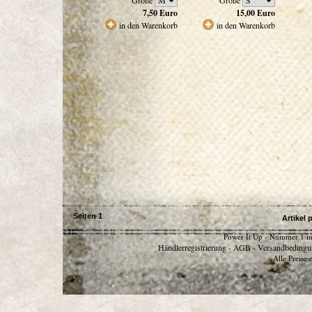
Größe
Größe
7,50
Euro
15,00
Euro
in den Warenkorb
in den Warenkorb
Seiten
1
Artikel 
Power It Up - Nummer 1 in
Händlerregistrierung
AGB
Versandbedingu
-
-
Alle Preise 