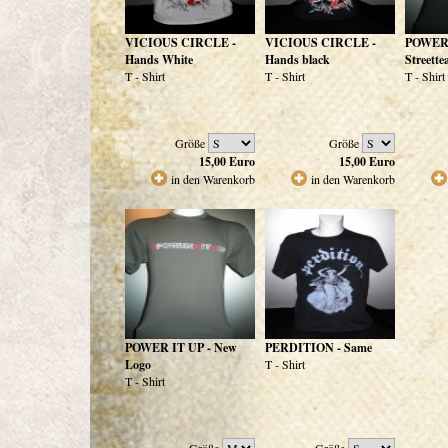
VICIOUS CIRCLE -
VICIOUS CIRCLE -
POWER 
Hands White
Hands black
Streett
T - Shirt
T - Shirt
T - Shirt
Größe
Größe
15,00
Euro
15,00
Euro
in den Warenkorb
in den Warenkorb
POWER IT UP - New
PERDITION - Same
Logo
T - Shirt
T - Shirt