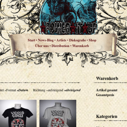
Start
News-Blog
Artists
Diskografie
Shop
•
•
•
•
Über uns
Distribution
Warenkorb
•
•
Warenkorb
tel
»Format
»Datum
Richtung
»aufsteigend
»absteigend
Artikel gesamt
Gesamtpreis
Kategorien