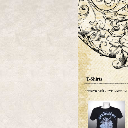
T-Shirts
Sortieren nach
»Preis
»Artist
»Ti