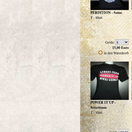
PERDITION - Same
T - Shirt
Größe
15,00
Euro
in den Warenkorb
POWER IT UP -
Streetteam
T - Shirt