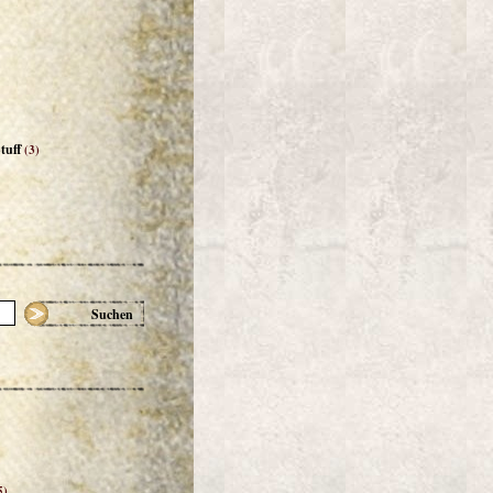
tuff
(3)
Suchen
5)