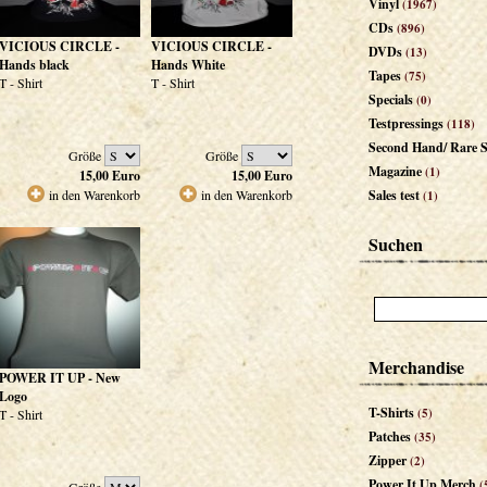
Vinyl
(1967)
CDs
(896)
VICIOUS CIRCLE -
VICIOUS CIRCLE -
DVDs
(13)
Hands black
Hands White
Tapes
(75)
T - Shirt
T - Shirt
Specials
(0)
Testpressings
(118)
Second Hand/ Rare S
Größe
Größe
Magazine
(1)
15,00
Euro
15,00
Euro
in den Warenkorb
in den Warenkorb
Sales test
(1)
Suchen
Merchandise
POWER IT UP - New
Logo
T-Shirts
(5)
T - Shirt
Patches
(35)
Zipper
(2)
Power It Up Merch
(