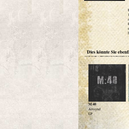
Dies könnte Sie ebenfa
M:40
Arvsynd
LP