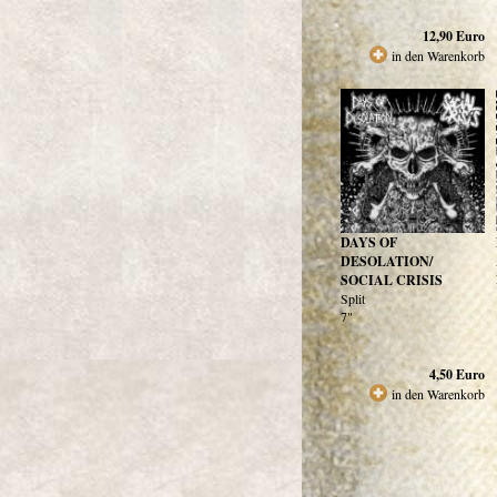
12,90
Euro
in den Warenkorb
DAYS OF
DESOLATION/
SOCIAL CRISIS
Split
7"
4,50
Euro
in den Warenkorb