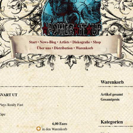
Start
News-Blog
Artists
Diskografie
Shop
•
•
•
•
Über uns
Distribution
Warenkorb
•
•
Warenkorb
SVART UT
Artikel gesamt
Gesamtpreis
Plays Really Fast
Tape
Kategorien
6,00
Euro
in den Warenkorb