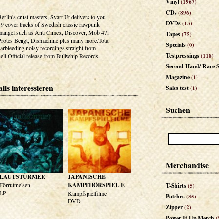
Vinyl
(1967)
CDs
(896)
Berlin's crust masters, Svart Ut delivers to you
DVDs
(13)
19 cover tracks of Swedish classic rawpunk
mangel such as Anti Cimex, Discover, Mob 47,
Tapes
(75)
Protes Bengt, Dismachine plus many more.Total
Specials
(0)
earbleeding noisy recordings straight from
Testpressings
hell.Official release from Bullwhip Records
(118)
Second Hand/ Rare S
Magazine
(1)
lls interessieren
Sales test
(1)
Suchen
Merchandise
LAUTSTÜRMER
JAPANISCHE
Förruttnelsen
KAMPFHÖRSPIEL E
T-Shirts
(5)
LP
Kampfspielfilme
Patches
(35)
DVD
Zipper
(2)
Power It Up Merch
(