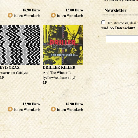
Newsletter
18,90
Euro
13,00
Euro
in den Warenkorb
in den Warenkorb
Ich stimme zu, dass
wird.
>> Datenschutz
EVISORAX
DRILLER KILLER
Ascension Catalyst
And The Winner Is
LP
(yellow/red haze vinyl)
LP
13,90
Euro
18,90
Euro
in den Warenkorb
in den Warenkorb