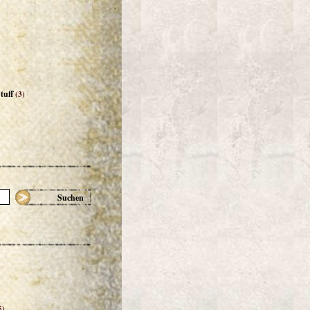
tuff
(3)
Suchen
5)