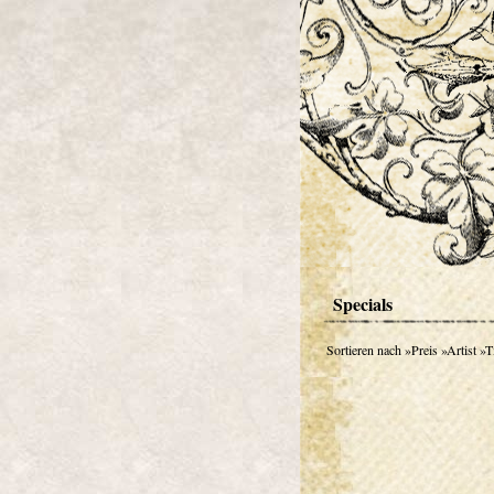
Specials
Sortieren nach
»Preis
»Artist
»Ti