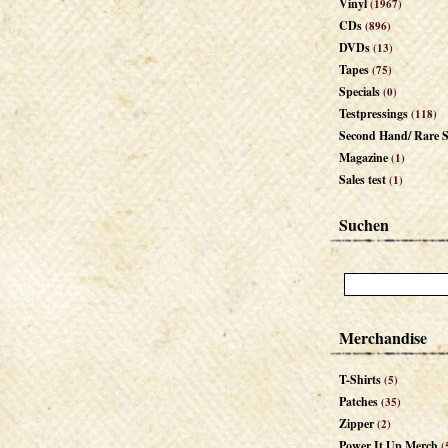
Vinyl
(1967)
CDs
(896)
DVDs
(13)
Tapes
(75)
Specials
(0)
Testpressings
(118)
Second Hand/ Rare S
Magazine
(1)
Sales test
(1)
Suchen
Merchandise
T-Shirts
(5)
Patches
(35)
Zipper
(2)
Power It Up Merch
(