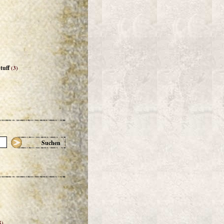
tuff
(3)
Suchen
5)