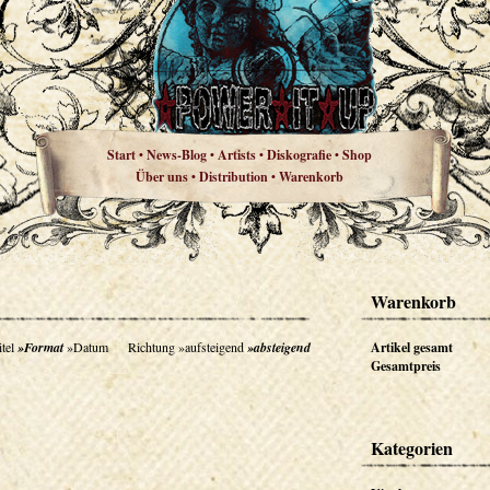
Start
News-Blog
Artists
Diskografie
Shop
•
•
•
•
Über uns
Distribution
Warenkorb
•
•
Warenkorb
tel
»Format
»Datum
Richtung
»aufsteigend
»absteigend
Artikel gesamt
Gesamtpreis
Kategorien