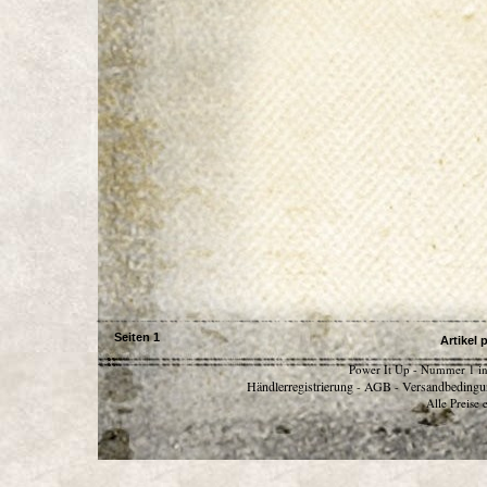
Seiten
1
Artikel 
Power It Up - Nummer 1 in
Händlerregistrierung
AGB
Versandbedingu
-
-
Alle Preise 