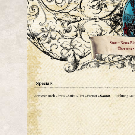
Start
News-Bl
•
Über uns
•
Specials
Sortieren nach
»Preis
»Artist
»Titel
»Format
»Datum
Richtung
»au