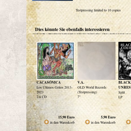
Testpressing limited to 10 copies
Dies könnte Sie ebenfalls interessieren
CACASÓNICA
V.A.
BLACK
Los Últimos Gritos 2013-
OLD World Records
UNRES
2023
(Testpressing)
Split
2 x CD
7"
LP
15,90
Euro
5,90
Euro
in den Warenkorb
in den Warenkorb