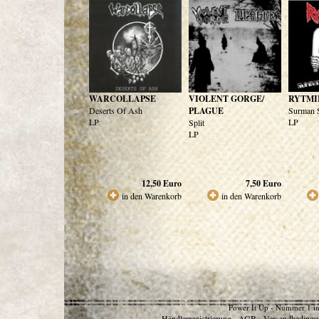
WARCOLLAPSE
VIOLENT GORGE/
RYTMI
Deserts Of Ash
PLAGUE
Surman S
LP
LP
Split
LP
12,50
Euro
7,50
Euro
in den Warenkorb
in den Warenkorb
Power It Up - Nummer 1 in
Händlerregistrierung
AGB
Versandbedingu
-
-