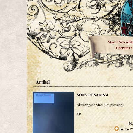
Start
News-Bl
•
Über uns
•
Artikel
SONS OF SADISM
Skatebrigade Marl (Testpressing)
LP
29
in den W