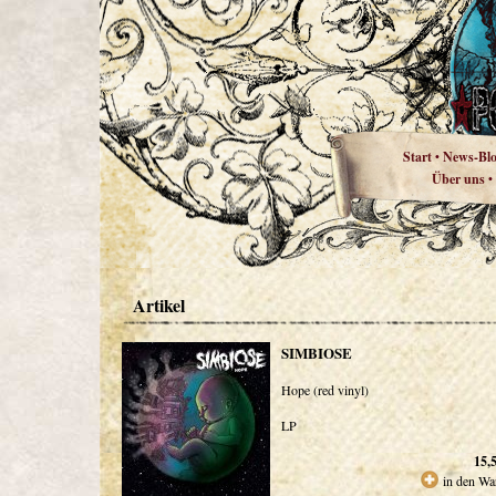
Start
News-Bl
•
Über uns
•
Artikel
SIMBIOSE
Hope (red vinyl)
LP
15,
in den Wa