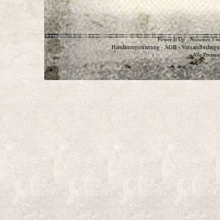
Power It Up - Nummer 1 in
Händlerregistrierung
AGB
Versandbedingu
-
-
Alle Preise 