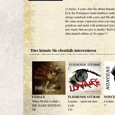
12 tracks. 6 years after the album Banaliz
Evil, the Portuguese band Simbiose mak
strong comeback with a new and 8th albu
the same recipe: explosive crust-core tin
grindcore and metal with politicized lyric
new tracks that are just as deadly! Red L
ultra-limited edition of 50 copies!!!
Dies könnte Sie ebenfalls interessieren
EXHALE
FLIEHENDE STÜRME
NONCE
When Worlds Collide (
Lunaire... spielt mit dem
6-Låtars
DIE HARD EDITION)
Licht
7"
LP
CD