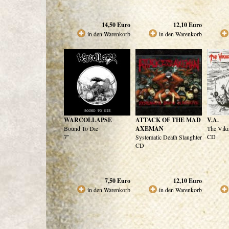
14,50
Euro
12,10
Euro
in den Warenkorb
in den Warenkorb
WARCOLLAPSE
ATTACK OF THE MAD
V.A.
Bound To Die
AXEMAN
The Vik
7"
CD
Systematic Death Slaughter
CD
7,50
Euro
12,10
Euro
in den Warenkorb
in den Warenkorb