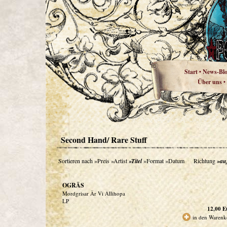
Start
News-Bl
•
Über uns
•
Second Hand/ Rare Stuff
Sortieren nach
»Preis
»Artist
»Titel
»Format
»Datum
Richtung
»au
OGRÄS
Mordgrisar Är Vi Allihopa
LP
12,00
E
in den Warenk