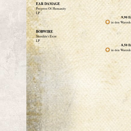
EAR DAMAGE
Progress Of Humanity
LP
9,90
E
in den Warenk
BOBWIRE
Shouldn't Exist
LP
8,50
E
in den Warenk