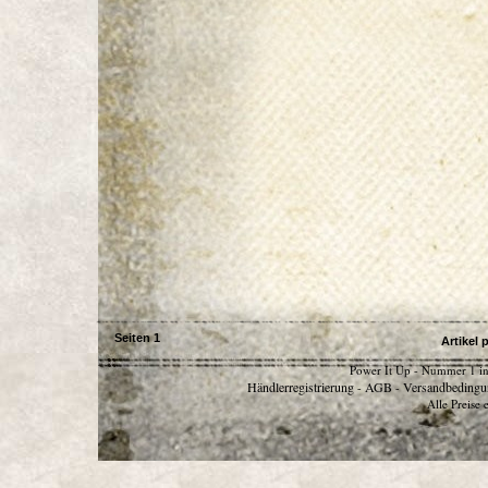
Seiten
1
Artikel 
Power It Up - Nummer 1 in
Händlerregistrierung
AGB
Versandbedingu
-
-
Alle Preise 