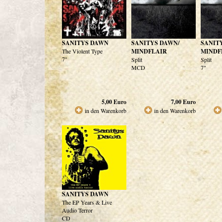
SANITYS DAWN
SANITYS DAWN/
SANIT
The Violent Type
MINDFLAIR
MINDF
7"
Split
Split
MCD
7"
5,00
Euro
7,00
Euro
in den Warenkorb
in den Warenkorb
SANITYS DAWN
The EP Years & Live
Audio Terror
CD