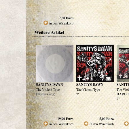
7,50
Euro
in den Warenkorb
Weitere Artikel
SANITYS DAWN
SANITYS DAWN
SANIT
The Violent Type
The Violent Type
The Viol
(Testpressing)
7"
HARD E
7"
7"
19,90
Euro
5,00
Euro
in den Warenkorb
in den Warenkorb