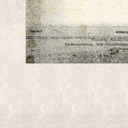
Seiten
1
Artikel 
Power It Up - Nummer 1 in
Händlerregistrierung
AGB
Versandbedingu
-
-
Alle Preise 