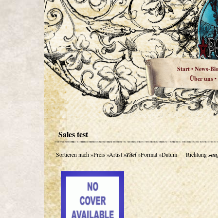
Start
News-Bl
•
Über uns
•
Sales test
Sortieren nach
»Preis
»Artist
»Titel
»Format
»Datum
Richtung
»au