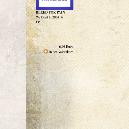
BLEED FOR PAIN
We Died In 2001. 6'
LP
6,00
Euro
in den Warenkorb