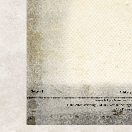
Seiten
1
Artikel 
Power It Up - Nummer 1 in
Händlerregistrierung
AGB
Versandbedingu
-
-
Alle Preise 