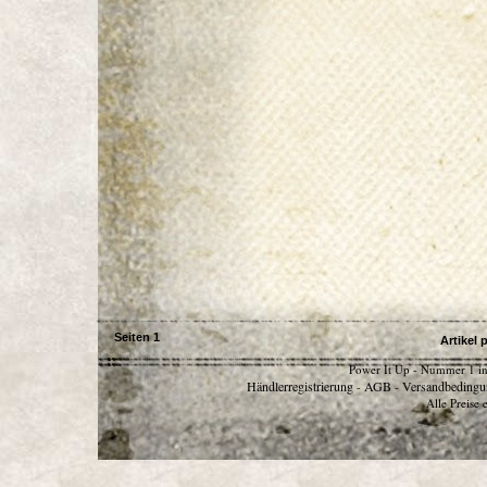
Seiten
1
Artikel 
Power It Up - Nummer 1 in
Händlerregistrierung
AGB
Versandbedingu
-
-
Alle Preise 