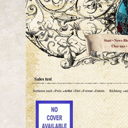
Start
News-Bl
•
Über uns
•
Sales test
Sortieren nach
»Preis
»Artist
»Titel
»Format
»Datum
Richtung
»au