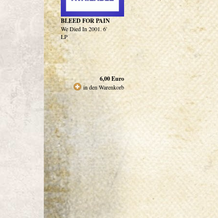
BLEED FOR PAIN
We Died In 2001. 6'
LP
6,00
Euro
in den Warenkorb