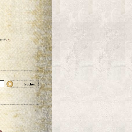
tuff
(3)
Suchen
5)