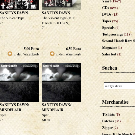
Vinyl
(1967)
CDs
(896)
SANITYS DAWN
SANITYS DAWN
DVDs
(13)
The Violent Type
The Violent Type (DIE
Tapes
(75)
7"
HARD EDITION)
7"
Specials
(0)
Testpressings
(118)
Second Hand/ Rare S
Magazine
(1)
5,00
Euro
6,50
Euro
in den Warenkorb
in den Warenkorb
Sales test
(1)
Suchen
Merchandise
SANITYS DAWN/
SANITYS DAWN/
MINDFLAIR
MINDFLAIR
T-Shirts
(5)
Split
Split
7"
MCD
Patches
(35)
Zipper
(2)
Power It Up Merch
(