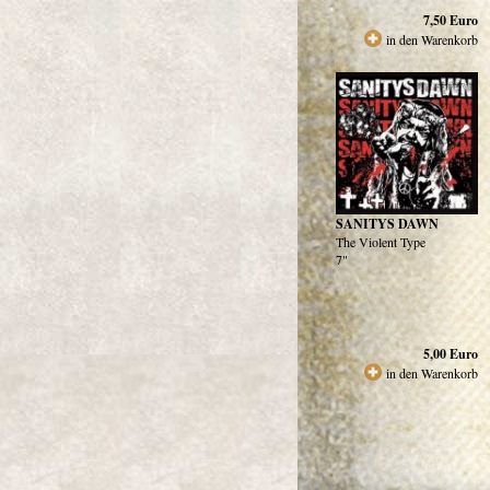
7,50
Euro
in den Warenkorb
SANITYS DAWN
The Violent Type
7"
5,00
Euro
in den Warenkorb