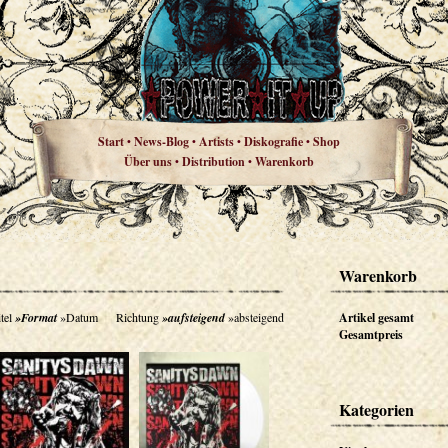
Start
News-Blog
Artists
Diskografie
Shop
•
•
•
•
Über uns
Distribution
Warenkorb
•
•
Warenkorb
tel
»Format
»Datum
Richtung
»aufsteigend
»absteigend
Artikel gesamt
Gesamtpreis
Kategorien