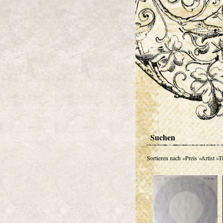
Suchen
Sortieren nach
»Preis
»Artist
»Ti