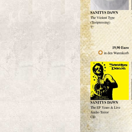
SANITYS DAWN
The Violent Type
(Testpressing)
7"
19,90
Euro
in den Warenkorb
SANITYS DAWN
The EP Years & Live
Audio Terror
CD