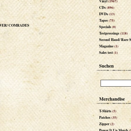
Vinyl
(1967)
CDs
(896)
DVDs
(13)
Tapes
(75)
WER/ COMRADES
Specials
(0)
Testpressings
(118)
Second Hand/ Rare S
Magazine
(1)
Sales test
(1)
Suchen
Merchandise
T-Shirts
(5)
Patches
(35)
Zipper
(2)
Power It Up Merch
(