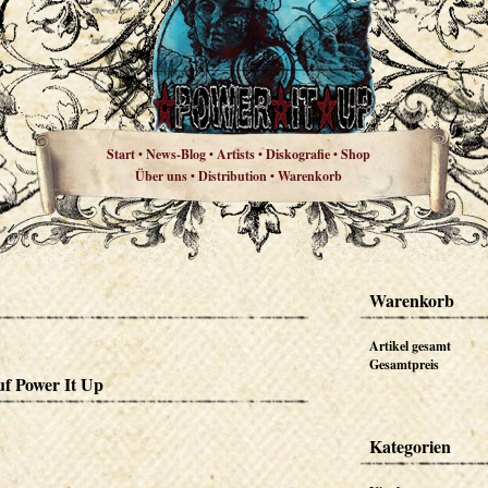
Start
News-Blog
Artists
Diskografie
Shop
•
•
•
•
Über uns
Distribution
Warenkorb
•
•
Warenkorb
Artikel gesamt
Gesamtpreis
uf Power It Up
Kategorien