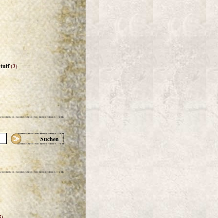
tuff
(3)
Suchen
5)