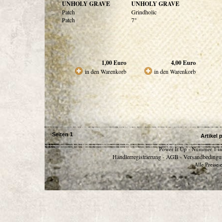
UNHOLY GRAVE
UNHOLY GRAVE
Patch
Grindholic
Patch
7"
1,00
Euro
4,00
Euro
in den Warenkorb
in den Warenkorb
Seiten
1
Artikel 
Power It Up - Nummer 1 in
Händlerregistrierung
AGB
Versandbedingu
-
-
Alle Preise 