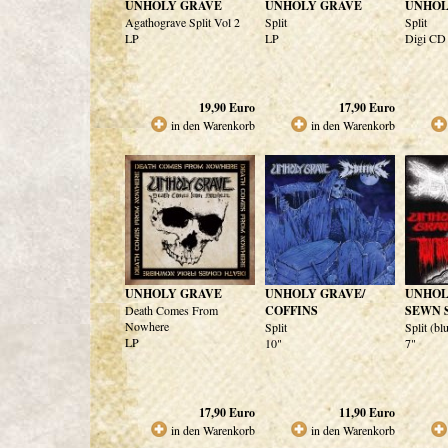
UNHOLY GRAVE
UNHOLY GRAVE
UNHOL
Agathograve Split Vol 2
Split
Split
LP
LP
Digi CD
19,90
Euro
17,90
Euro
in den Warenkorb
in den Warenkorb
UNHOLY GRAVE
UNHOLY GRAVE/
UNHOL
Death Comes From
COFFINS
SEWN 
Nowhere
Split
Split (bl
LP
10"
7"
17,90
Euro
11,90
Euro
in den Warenkorb
in den Warenkorb