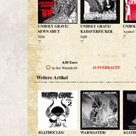
UNHOLY GRAVE/
UNHOLY GRAVE/
UNHOL
SEWN SHUT
KADAVERFICKER
Against 
7"
Split
Split
7"
7"
4,00
Euro
AUSVERKAUFT
in den Warenkorb
Weitere Artikel
AGATHOCLES/
WARMASTER/
AGATH