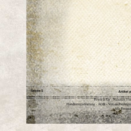
Seiten
1
Artikel 
Power It Up - Nummer 1 in
Händlerregistrierung
AGB
Versandbedingu
-
-
Alle Preise 