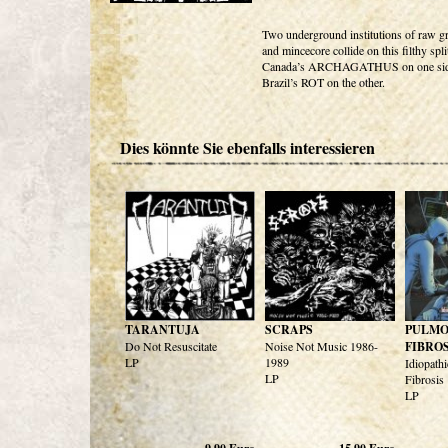
Two underground institutions of raw g
and mincecore collide on this filthy spli
Canada’s ARCHAGATHUS on one sid
Brazil’s ROT on the other.
Dies könnte Sie ebenfalls interessieren
TARANTUJA
SCRAPS
PULM
Do Not Resuscitate
Noise Not Music 1986-
FIBROS
LP
1989
Idiopath
LP
Fibrosis
LP