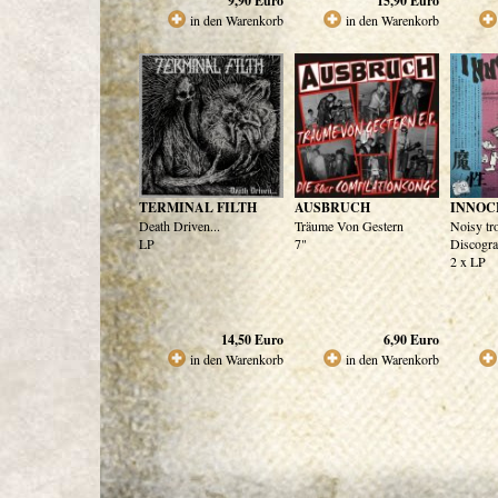
9,90
Euro
15,90
Euro
in den Warenkorb
in den Warenkorb
TERMINAL FILTH
AUSBRUCH
INNOC
Death Driven...
Träume Von Gestern
Noisy tr
LP
7"
Discogr
2 x LP
14,50
Euro
6,90
Euro
in den Warenkorb
in den Warenkorb