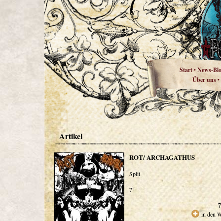
Start
News-Bl
•
Über uns
•
Artikel
ROT/ ARCHAGATHUS
Split
7"
7
in den 