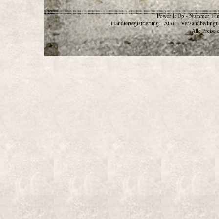
Power It Up - Nummer 1 in
Händlerregistrierung
AGB
Versandbedingu
-
-
Alle Preise 