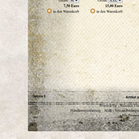
Größe
Größe
7,50
Euro
15,00
Euro
in den Warenkorb
in den Warenkorb
Seiten
1
Artikel 
Power It Up - Nummer 1 in
Händlerregistrierung
AGB
Versandbedingu
-
-
Alle Preise 