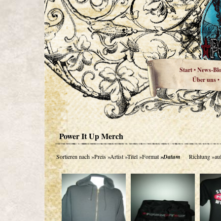
Start
News-Bl
•
Über uns
•
Power It Up Merch
Sortieren nach
»Preis
»Artist
»Titel
»Format
»Datum
Richtung
»au