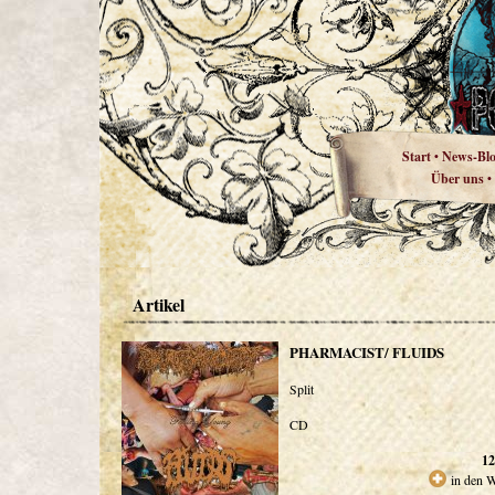
Start
News-Bl
•
Über uns
•
Artikel
PHARMACIST/ FLUIDS
Split
CD
12
in den 