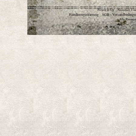
Power It Up - Nummer 1 in
Händlerregistrierung
AGB
Versandbedingu
-
-
Alle Preise 