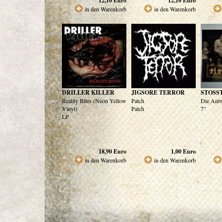
12,10
Euro
12,10
Euro
in den Warenkorb
in den Warenkorb
DRILLER KILLER
JIGSORE TERROR
STOSS
Reality Bites (Neon Yellow
Patch
Die Antw
Vinyl)
Patch
7"
LP
18,90
Euro
1,00
Euro
in den Warenkorb
in den Warenkorb