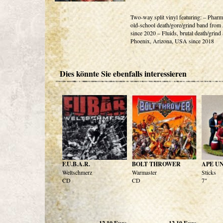
Two-way split vinyl featuring: – Pharm
old-school death/gore/grind band from
since 2020 – Fluids, brutal death/grind
Phoenix, Arizona, USA since 2018
Dies könnte Sie ebenfalls interessieren
F.U.B.A.R.
BOLT THROWER
APE U
Weltschmerz
Warmaster
Sticks
CD
CD
7"