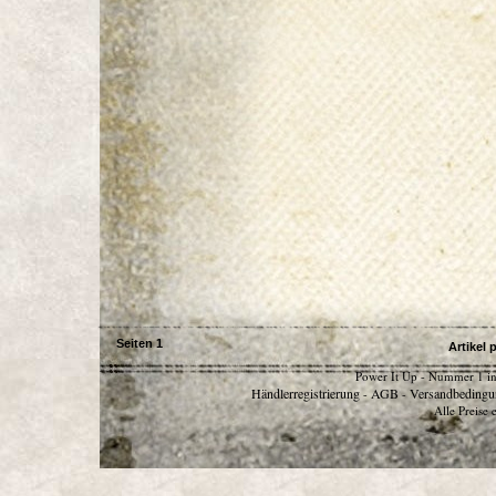
Seiten
1
Artikel 
Power It Up - Nummer 1 in
Händlerregistrierung
AGB
Versandbedingu
-
-
Alle Preise 