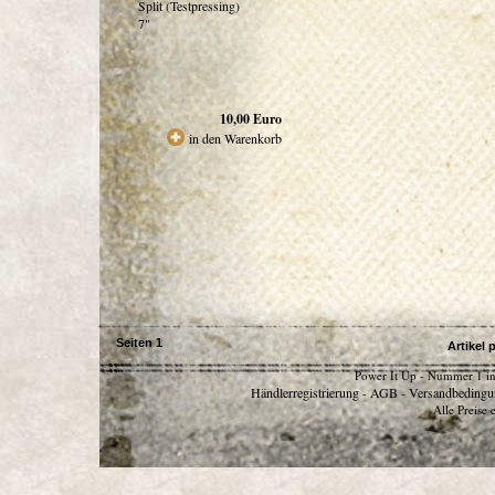
Split (Testpressing)
7"
10,00
Euro
in den Warenkorb
Seiten
1
Artikel 
Power It Up - Nummer 1 in
Händlerregistrierung
AGB
Versandbedingu
-
-
Alle Preise 