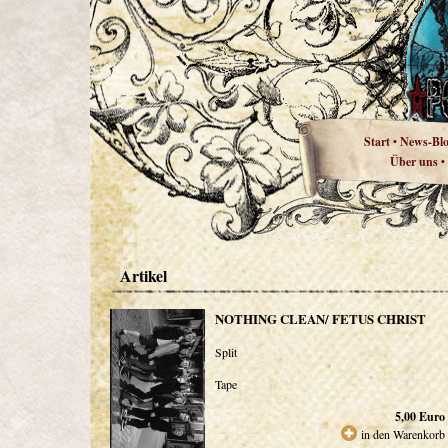
Start
News-Bl
•
Über uns
•
Artikel
NOTHING CLEAN/ FETUS CHRIST
Split
Tape
5,00
Euro
in den Warenkorb