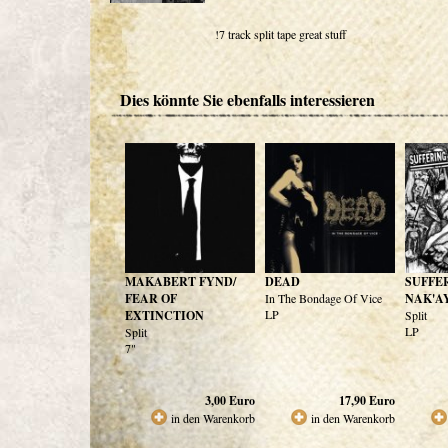
!7 track split tape great stuff
Dies könnte Sie ebenfalls interessieren
MAKABERT FYND/
DEAD
SUFFE
FEAR OF
In The Bondage Of Vice
NAK'A
LP
EXTINCTION
Split
LP
Split
7"
3,00
Euro
17,90
Euro
in den Warenkorb
in den Warenkorb