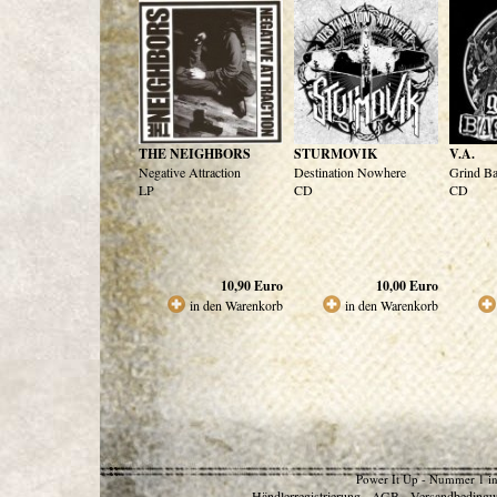
THE NEIGHBORS
STURMOVIK
V.A.
Negative Attraction
Destination Nowhere
Grind Ba
LP
CD
CD
10,90
Euro
10,00
Euro
in den Warenkorb
in den Warenkorb
Power It Up - Nummer 1 in
Händlerregistrierung
AGB
Versandbedingu
-
-