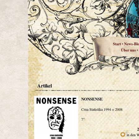
Start
News-Bl
•
Über uns
•
Artikel
NONSENSE
Crna Statistika 1994 + 2008
7"
2
in den 