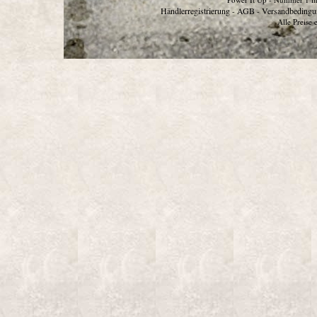
Händlerregistrierung
AGB
Versandbedingu
-
-
Alle Preise 