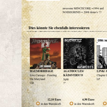
awesome MINCECORE =1994 and
NOISEGRIND = 2008 demo's !!!
Dies könnte Sie ebenfalls interessieren
HAEMORRHAGE
AGATHOCLES/
LINK/
Live Carnage - Feasting
KÄDAVERICO
Chapter I
On Maryland
LP
Split
CD
7"
12,10
Euro
6,90
Euro
in den Warenkorb
in den Warenkorb