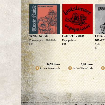
TOXIC NOISE
LAUTSTÜRMER
LEPRO
Discography 1990-1994
Depopulator
GRAVA
LP
CD
Split
LP
14,90
Euro
6,00
Euro
in den Warenkorb
in den Warenkorb
Power It Up - Nummer 1 in