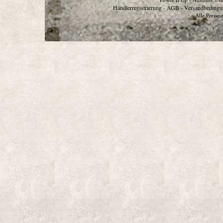
Händlerregistrierung
AGB
Versandbedingu
-
-
Alle Preise 