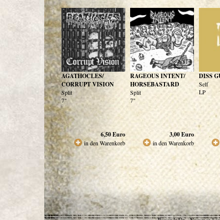
AGATHOCLES/
RAGEOUS INTENT/
DISS 
CORRUPT VISION
HORSEBASTARD
Self
LP
Split
Split
7"
7"
6,50
Euro
3,00
Euro
in den Warenkorb
in den Warenkorb
Power It Up - Nummer 1 in