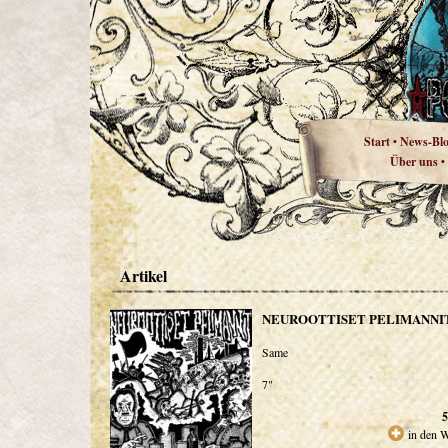
Start
News-Bl
•
Über uns
•
Artikel
NEUROOTTISET PELIMANNI
Same
7"
5
in den 