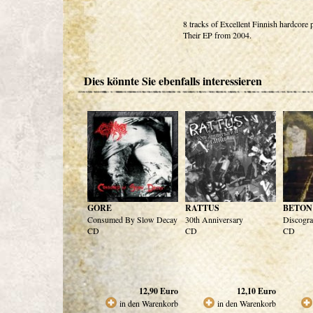
8 tracks of Excellent Finnish hardcore
Their EP from 2004.
Dies könnte Sie ebenfalls interessieren
GORE
RATTUS
BETON
Consumed By Slow Decay
30th Anniversary
Discogr
CD
CD
CD
12,90
Euro
12,10
Euro
in den Warenkorb
in den Warenkorb