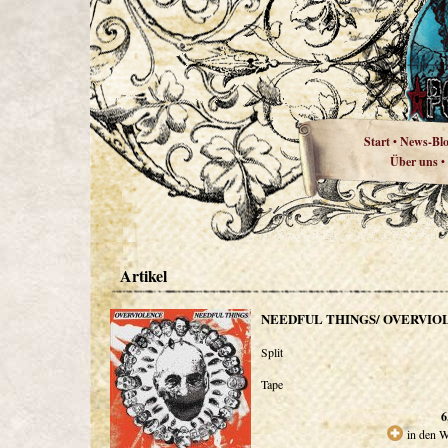
Start
News-Bl
•
Über uns
•
Artikel
NEEDFUL THINGS/ OVERVIO
Split
Tape
6
in den 