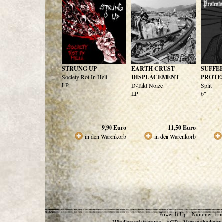
STRUNG UP
EARTH CRUST
SUFFE
Society Rot In Hell
DISPLACEMENT
PROTE
LP
D-Takt Noize
Split
LP
6"
9,90
Euro
11,50
Euro
in den Warenkorb
in den Warenkorb
Power It Up - Nummer 1 in
Händlerregistrierung
AGB
Versandbedingu
-
-