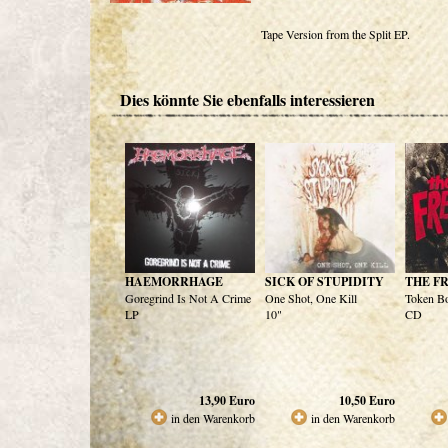
Tape Version from the Split EP.
Dies könnte Sie ebenfalls interessieren
HAEMORRHAGE
SICK OF STUPIDITY
THE F
Goregrind Is Not A Crime
One Shot, One Kill
Token B
LP
10"
CD
13,90
Euro
10,50
Euro
in den Warenkorb
in den Warenkorb